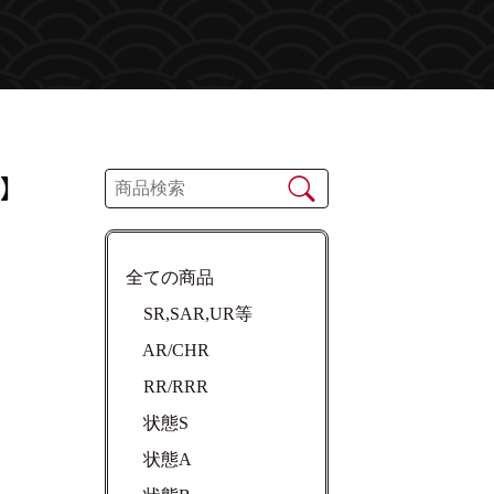
】
全ての商品
SR,SAR,UR等
AR/CHR
RR/RRR
状態S
状態A