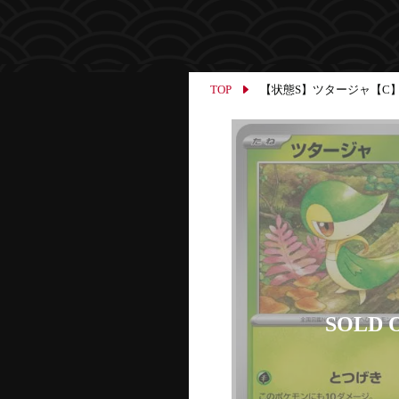
TOP
【状態S】ツタージャ【C】{00