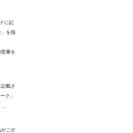
ドに記
号」を指
の型番を
に記載さ
マーク」
。_
品がござ