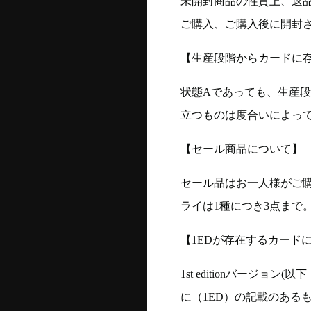
未開封商品の性質上、返
ご購入、ご購入後に開封
【生産段階からカードに存
状態Aであっても、生産
立つものは度合いによって
【セール商品について】
セール品はお一人様がご購
ライは1種につき3点まで
【1EDが存在するカード
1st editionバージ
に（1ED）の記載のある