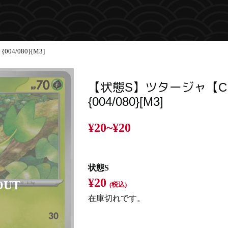
4/080}[M3]
【状態S】ツタージャ【C
{004/080}[M3]
¥20~
¥20
状態S
¥20
(税込)
在庫切れです。