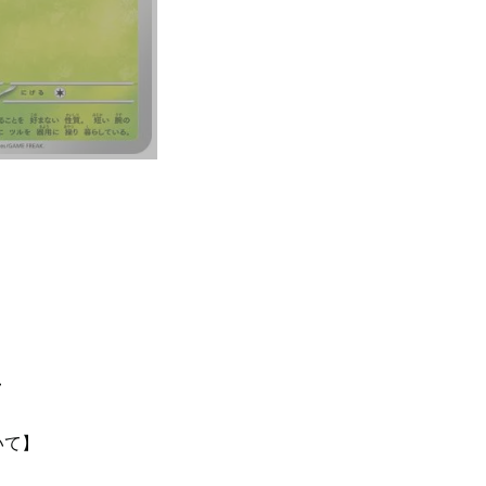
て
いて】