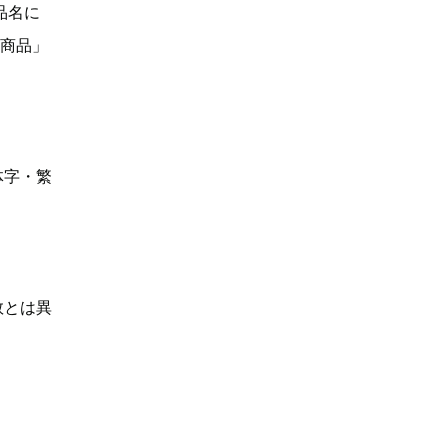
品名に
い商品」
体字・繁
数とは異
】