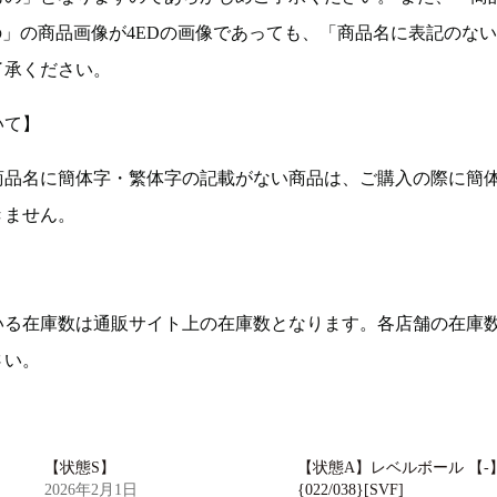
の」の商品画像が4EDの画像であっても、「商品名に表記のな
了承ください。
いて】
商品名に簡体字・繁体字の記載がない商品は、ご購入の際に簡
きません。
いる在庫数は通販サイト上の在庫数となります。各店舗の在庫
さい。
【状態S】
【状態A】レベルボール 【-
2026年2月1日
{022/038}[SVF]