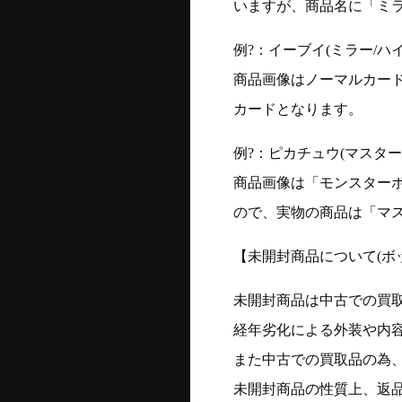
いますが、商品名に「ミ
例?：イーブイ(ミラー/ハイク
商品画像はノーマルカー
カードとなります。
例?：ピカチュウ(マスターボー
商品画像は「モンスター
ので、実物の商品は「マ
【未開封商品について(ボ
未開封商品は中古での買
経年劣化による外装や内
また中古での買取品の為
未開封商品の性質上、返