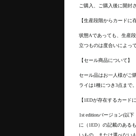
ご購入、ご購入後に開封
【生産段階からカードに存
状態Aであっても、生産
立つものは度合いによって
【セール商品について】
セール品はお一人様がご購
ライは1種につき3点まで
【1EDが存在するカード
1st editionバージ
に（1ED）の記載のある
いもの、または選べない