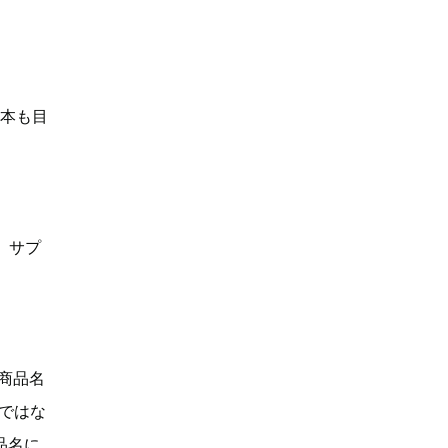
何本も目
、サプ
「商品名
Dではな
品名に