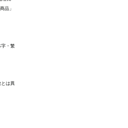
い商品」
体字・繁
数とは異
】