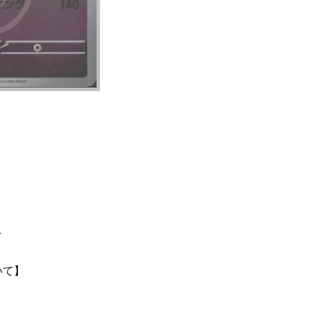
て
いて】