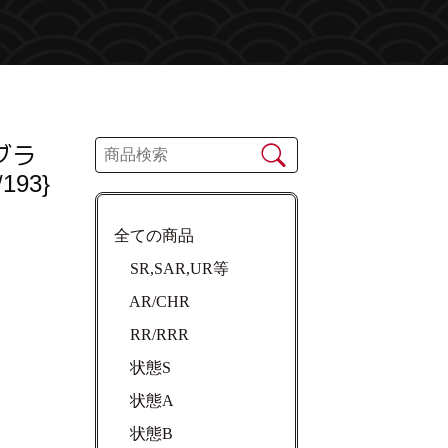
ブラ
93}
全ての商品
SR,SAR,UR等
AR/CHR
RR/RRR
状態S
状態A
状態B