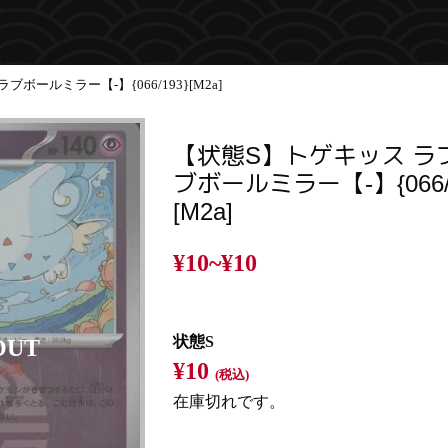
ボールミラー【-】{066/193}[M2a]
【状態S】トゲキッス ラ
ブボールミラー【-】{066/1
[M2a]
¥10~
¥10
状態S
¥10
(税込)
在庫切れです。