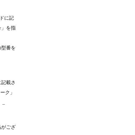
ドに記
号」を指
の型番を
に記載さ
マーク」
。_
品がござ