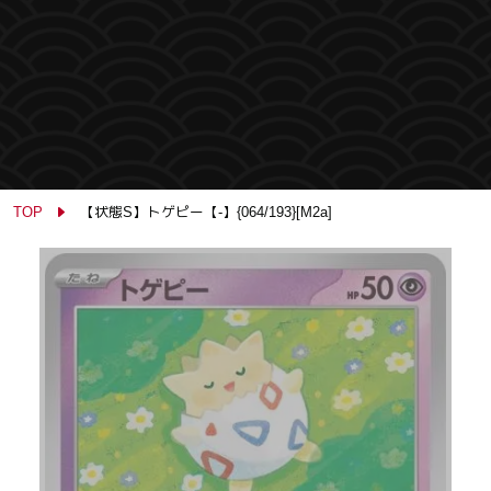
TOP
【状態S】トゲピー【-】{064/193}[M2a]