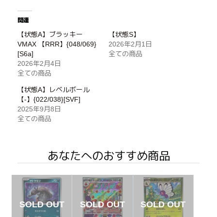
関連
【状態A】ブラッキー
【状態S】
VMAX 【RRR】{048/069}
2026年2月1日
[S6a]
全ての商品
2026年2月4日
全ての商品
【状態A】レベルボール
【-】{022/038}[SVF]
2025年9月8日
全ての商品
あなたへのおすすめ商品