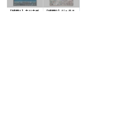
【状態A】キリキザ
【状態B】ジュラル
ン 【S】{293/190}[S
ドン モンスターボー
V4a]
ルミラー【-】{112/1
¥20
¥10
(税込)
(税込)
87}[SV8a]
全ての商品
SR,SAR,UR等
AR/CHR
RR/RRR
状態S
状態A