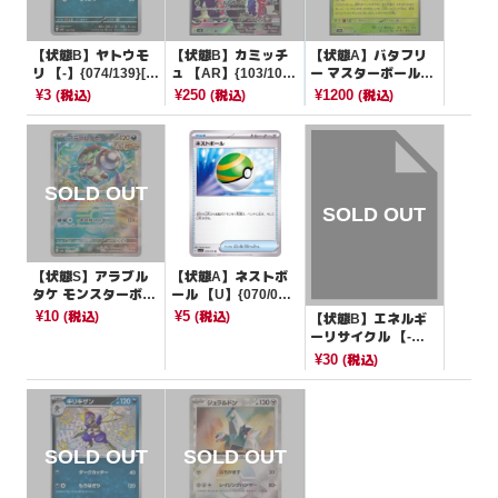
【状態B】ヤトウモ
【状態B】カミッチ
【状態A】バタフリ
リ 【-】{074/139}[S
ュ 【AR】{103/101}
ー マスターボールミ
VD]
[SV6]
ラー【U】{012/165}
¥3
¥250
¥1200
(税込)
(税込)
(税込)
[SV2a]
【状態S】アラブル
【状態A】ネストボ
タケ モンスターボー
ール 【U】{070/07
ルミラー【-】{099/1
8}[SV1S]
¥10
¥5
(税込)
(税込)
【状態B】エネルギ
87}[SV8a]
ーリサイクル 【-】
{011/021}[smC]
¥30
(税込)