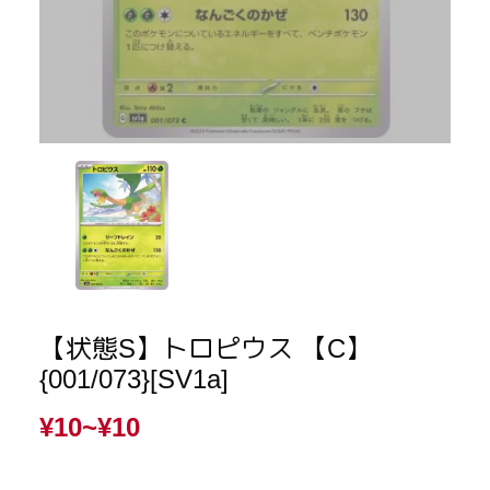
【状態S】トロピウス 【C】
{001/073}[SV1a]
¥10~
¥10