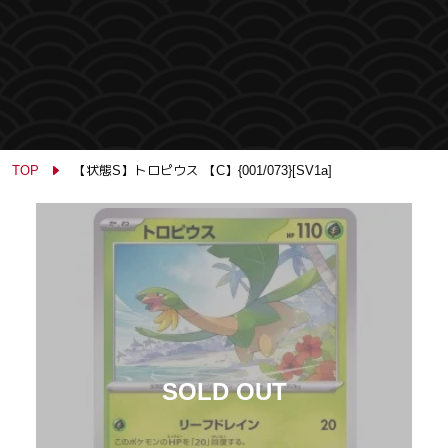
TOP
【状態S】トロピウス 【C】{001/073}[SV1a]