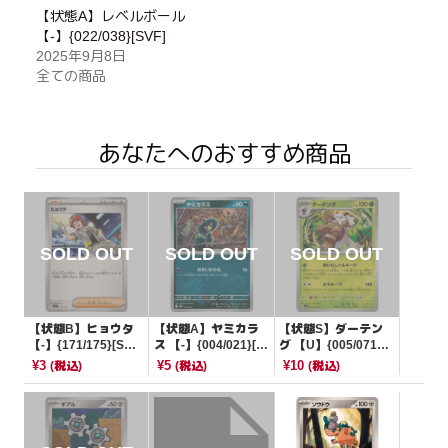
【状態A】レベルボール
【-】{022/038}[SVF]
2025年9月8日
全ての商品
あなたへのおすすめ商品
【状態B】ヒョウタ
【状態A】ヤミカラ
【状態S】ダーテン
【-】{171/175}[SV
ス 【-】{004/021}[M
グ 【U】{005/071}
M]
BG]
[SV5M]
¥3
¥5
¥10
(税込)
(税込)
(税込)