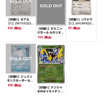
【状態S】ギアル
【状態A】ゾウドウ
【C】{067/102}[SV
【C】{041/064}[SV
7]
6a]
¥10
¥5
(税込)
(税込)
【状態S】ピクニッ
クガール ルカリオマ
ーク【-】{065/066}
¥10
(税込)
[SVI]
【状態B】ジュゴン
モンスターボールミ
ラー【U】{087/165}
¥50
(税込)
【状態A】ナンジャ
[SV2a]
モのタイカイデン モ
ンスターボールミラ
¥5
(税込)
ー【-】{059/193}[M
2a]