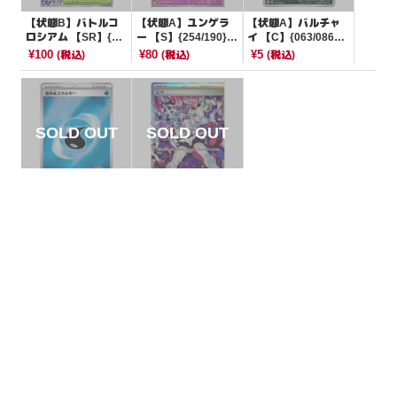
【状態B】バトルコ
【状態A】ユンゲラ
【状態A】バルチャ
ロシアム 【SR】{10
ー 【S】{254/190}[S
イ 【C】{063/086}
8/080}[M2]
V4a]
[SV11B]
¥100
¥80
¥5
(税込)
(税込)
(税込)
【状態S】基本水エ
【状態A】ビワ 【SA
ネルギー チャンピオ
R】{096/071}[SV5
ンズリーグ2025
K]
¥800
¥1600
(税込)
(税込)
【P】{204/SV-P}[そ
の他]