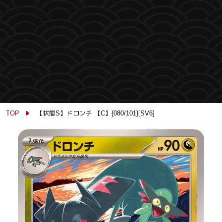
TOP
【状態S】ドロンチ 【C】{080/101}[SV6]