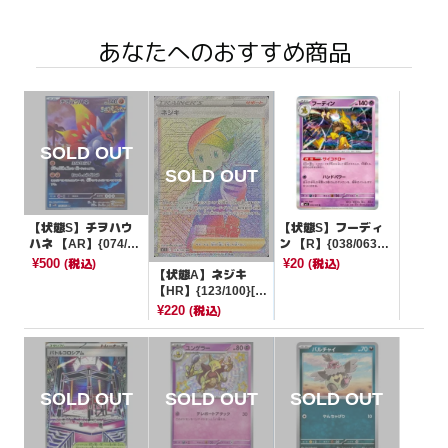
あなたへのおすすめ商品
【状態S】チヲハウ
【状態S】フーディ
ハネ 【AR】{074/06
ン 【R】{038/063}
6}[SV4K]
[M1S]
¥500
¥20
(税込)
(税込)
【状態A】ネジキ
【HR】{123/100}[S
11]
¥220
(税込)