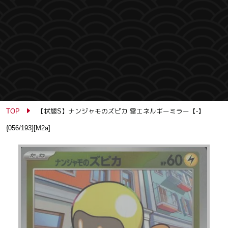
TOP
【状態S】ナンジャモのズピカ 雷エネルギーミラー【-】
{056/193}[M2a]