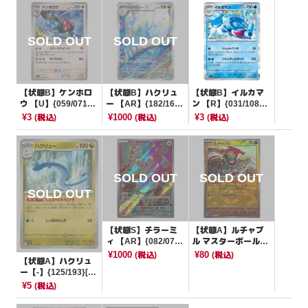
【状態B】ケンホロ
【状態B】ハクリュ
【状態B】イルカマ
ウ 【U】{059/071}
ー 【AR】{182/165}
ン 【R】{031/108}
[SV5M]
[SV2a]
[SV3]
¥3
¥1000
¥3
(税込)
(税込)
(税込)
【状態S】チラーミ
【状態A】ルチャブ
ィ 【AR】{082/071}
ル マスターボールミ
[SV5K]
ラー【-】{084/187}
¥1000
¥80
(税込)
(税込)
【状態A】ハクリュ
[SV8a]
ー【-】{125/193}[M
2a]
¥5
(税込)