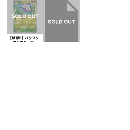
【状態B】バタフリ
ー モンスターボール
ミラー【U】{012/16
¥3
(税込)
【状態A】ガーディ
5}[SV2a]
【U】{004/020}[SC]
¥1500
(税込)
全ての商品
SR,SAR,UR等