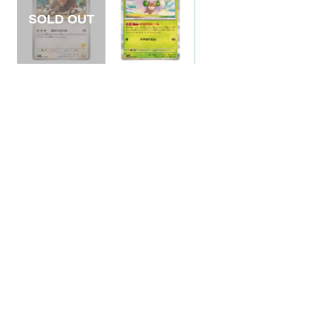
【状態B】ケンタロ
【状態B】エルフー
ス 【-】{044/066}[S
ン 【-】{005/187}[S
VI]
V8a]
¥3
¥3
(税込)
(税込)
全ての商品
SR,SAR,UR等
AR/CHR
RR/RRR