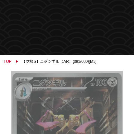
TOP
【状態S】ニダンギル【AR】{091/080}[M3]