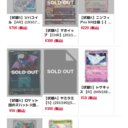
【状態S】ジバコイ
【状態A】ニンフィ
ル 【AR】{193/172}
アex RR仕様【-】{0
[S12a]
05/022}[SVLN]
¥700
¥220
(税込)
(税込)
【状態A】マホイッ
プ 【CHR】{201/18
4}[S8b]
¥300
(税込)
【状態S】トゲキッ
ス 【R】{045/108}
[SV3]
¥10
(税込)
【状態A】ヤミラミ
【状態A】ロケット
【S】{291/190}[SV4
団のズバット R団ミ
a]
¥300
(税込)
ラー【-】{099/193}
¥50
(税込)
[M2a]