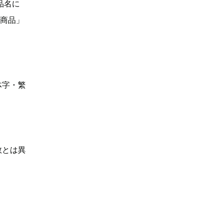
品名に
い商品」
体字・繁
数とは異
】