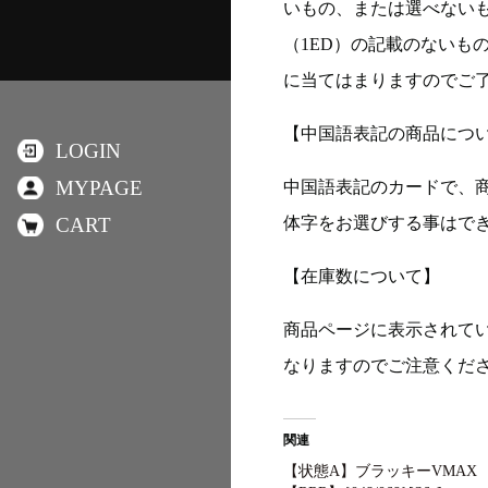
いもの、または選べない
（1ED）の記載のないも
に当てはまりますのでご
【中国語表記の商品につ
LOGIN
MYPAGE
中国語表記のカードで、
CART
体字をお選びする事はで
【在庫数について】
商品ページに表示されて
なりますのでご注意くだ
関連
【状態A】ブラッキーVMAX