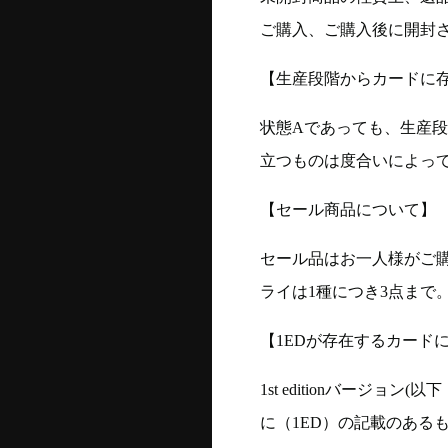
ご購入、ご購入後に開封
【生産段階からカードに存
状態Aであっても、生産
立つものは度合いによって
【セール商品について】
セール品はお一人様がご購
ライは1種につき3点まで
【1EDが存在するカード
1st editionバージ
に（1ED）の記載のある