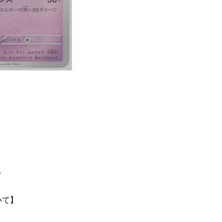
て
いて】