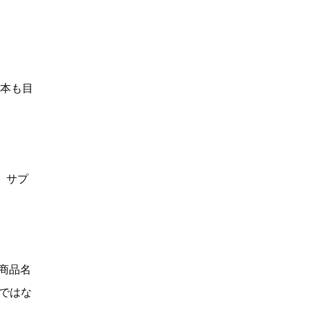
何本も目
、サプ
「商品名
Dではな