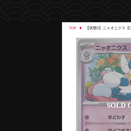
TOP
【状態S】ニャオニクス【U】{0