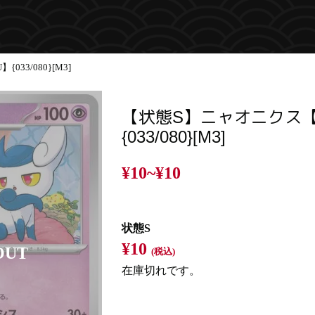
33/080}[M3]
【状態S】ニャオニクス
{033/080}[M3]
¥10~
¥10
状態S
¥10
(税込)
在庫切れです。