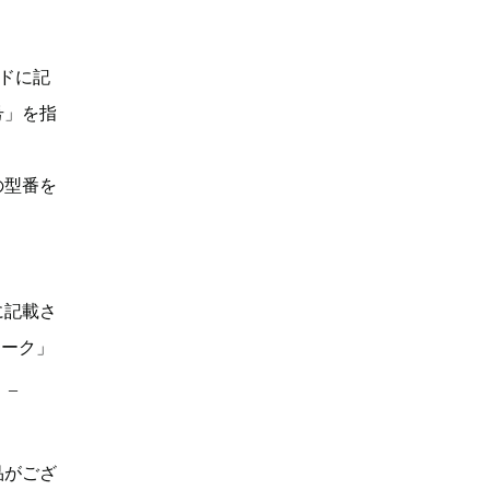
ドに記
号」を指
の型番を
に記載さ
マーク」
。_
品がござ