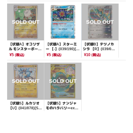
【状態A】オコリザ
【状態A】スターミ
【状態B】テツノカ
ル モンスターボール
ー 【-】{039/190}[S
シラ 【R】{039/06
ミラー【U】{057/16
V4a]
4}[SV7a]
¥5
¥5
¥10
(税込)
(税込)
(税込)
5}[SV2a]
【状態S】ルカリオ
【状態S】ナンジャ
【U】{041/078}[SV
モのハラバリーex
1S]
【UR】{130/100}[S
¥10
¥3300
(税込)
(税込)
V9]