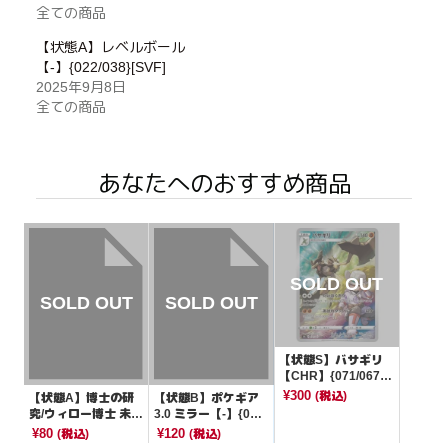
全ての商品
【状態A】レベルボール
【-】{022/038}[SVF]
2025年9月8日
全ての商品
あなたへのおすすめ商品
【状態S】バサギリ
【CHR】{071/067}
[S9a]
¥300
(税込)
【状態A】博士の研
【状態B】ポケギア
究/ウィロー博士 未開
3.0 ミラー【-】{015/
封【P】{224/S-P}[そ
024}[sA]
¥80
¥120
(税込)
(税込)
の他]