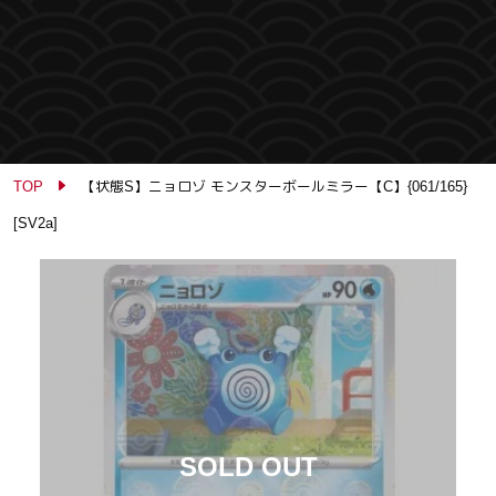
TOP
【状態S】ニョロゾ モンスターボールミラー【C】{061/165}
[SV2a]