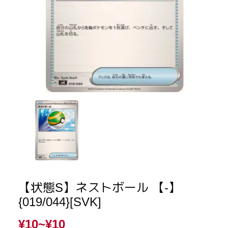
【状態S】ネストボール 【-】
{019/044}[SVK]
¥10~
¥10