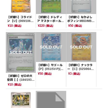
【状態S】コライド
【状態S】ドレディ
【状態S】なかよし
ン 【U】{069/106}
ア マスターボールミ
ポフィン MBD/MBG
[SV8]
ラー【U】{007/086}
【-】{010/021}[MB
¥10
¥220
¥50
(税込)
(税込)
(税込)
[SV11B]
D/MBG]
【状態A】セゴール
【状態B】ナックラ
【P】{051/SV-P}[PR
ー 【C】{025/064}
OMO]
[SV7a]
¥50
¥3
(税込)
(税込)
【状態B】ゼロの大
空洞【-】{184/193}
[M2a]
¥10
(税込)