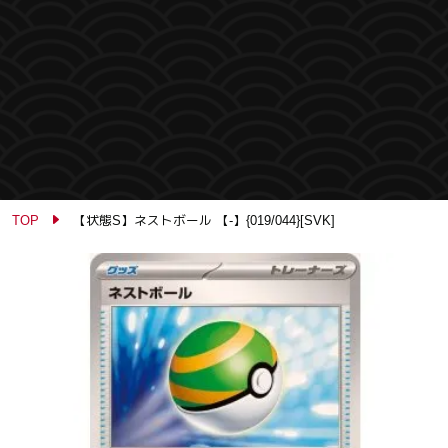
TOP
【状態S】ネストボール 【-】{019/044}[SVK]