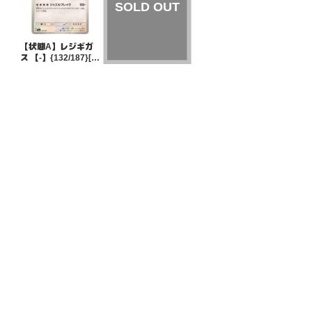
【状態A】レジギガ
ス 【-】{132/187}[S
V8a]
¥5
(税込)
【状態S】ハッサムe
x 【P】{210/SV-P}
[その他]
¥2400
(税込)
全ての商品
SR,SAR,UR等
AR/CHR
RR/RRR