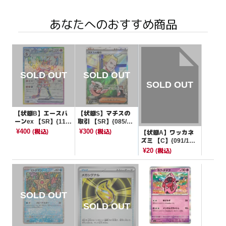
あなたへのおすすめ商品
【状態B】エースバ
【状態S】マチスの
ーンex 【SR】{116/
取引 【SR】{085/06
102}[SV7]
3}[M1L]
¥400
¥300
(税込)
(税込)
【状態A】ワッカネ
ズミ 【C】{091/10
6}[SV8]
¥20
(税込)