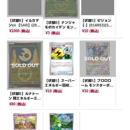
【状態B】イルカマ
【状態S】ピジョン
【状態B】ナンジャ
ンex 【SAR】{207/
【-】{014/053}[SVH
モのカイデン モンス
187}[SV8a]
K]
¥1000
¥10
(税込)
(税込)
ターボールミラー
¥3
(税込)
【-】{058/193}[M2
a]
【状態S】スーパー
【状態S】ブロロロ
エネルギー回収
ーム モンスターボー
【U】{064/073}[SV
ルミラー【-】{115/1
¥10
¥10
(税込)
(税込)
【状態B】ルナトー
1a]
87}[SV8a]
ン 闘エネルギーミラ
ー【-】{086/193}[M
¥80
(税込)
2a]