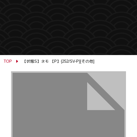
TOP
【状態S】ネモ 【P】{252/SV-P}[その他]