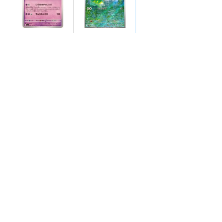
【状態S】ヤドキン
【状態A】シキジカ
グ 【U】{039/102}
【AR】{091/086}[S
[SV7]
V11W]
¥50
¥500
(税込)
(税込)
全ての商品
SR,SAR,UR等
AR/CHR
RR/RRR
状態S