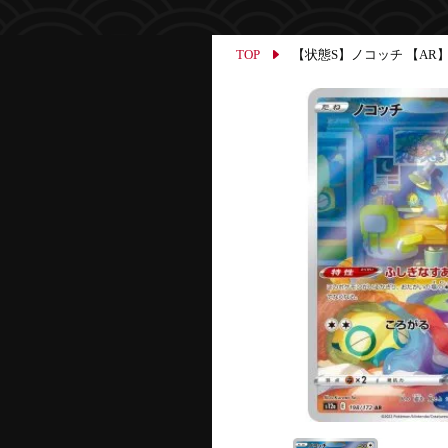
TOP
【状態S】ノコッチ 【AR】{198