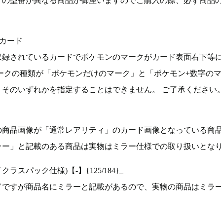
ドの型番が異なる商品が御座いますのでご購入の際、必ず商品
カード
収録されているカードでポケモンのマークがカード表面右下等
ークの種類が「ポケモンだけのマーク」と「ポケモン+数字の
そのいずれかを指定することはできません。 ご了承ください
の商品画像が「通常レアリティ」のカード画像となっている商
ラー」と記載のある商品は実物はミラー仕様での取り扱いとな
ラスパック仕様)【-】{125/184}_
ドですが商品名にミラーと記載があるので、実物の商品はミラ