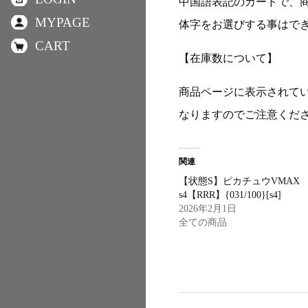
中国語表記のカードで、
MYPAGE
体字をお選びする事はで
CART
【在庫数について】
商品ページに表示されて
なりますのでご注意くだ
関連
【状態S】ピカチュウVMAX
s4【RRR】{031/100}[s4]
2026年2月1日
全ての商品