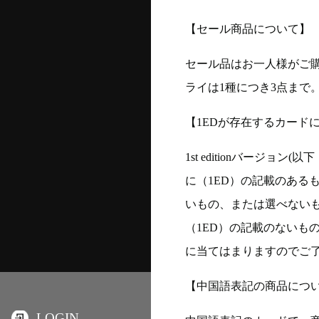
【セール商品について】
セール品はお一人様がご購
ライは1種につき3点まで
【1EDが存在するカード
1st editionバージ
に（1ED）の記載のある
いもの、または選べない
（1ED）の記載のないも
に当てはまりますのでご
【中国語表記の商品につ
LOGIN