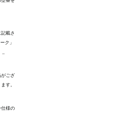
の型番を
に記載さ
マーク」
。_
品がござ
ります。
ー仕様の