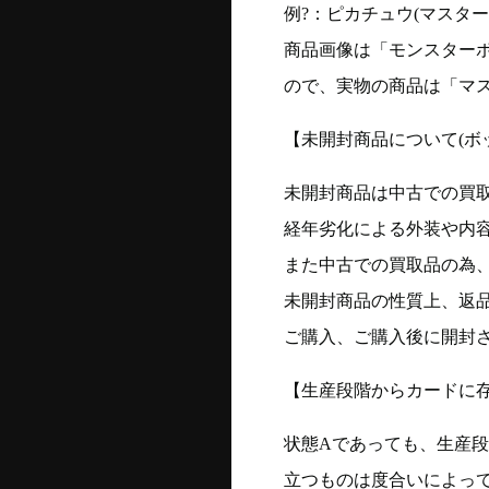
例?：ピカチュウ(マスターボー
商品画像は「モンスター
ので、実物の商品は「マ
【未開封商品について(ボ
未開封商品は中古での買
経年劣化による外装や内
また中古での買取品の為
未開封商品の性質上、返
ご購入、ご購入後に開封
【生産段階からカードに存
状態Aであっても、生産
立つものは度合いによって