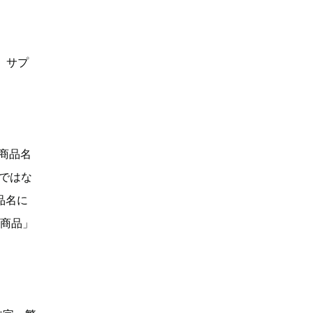
、サプ
「商品名
Dではな
品名に
い商品」