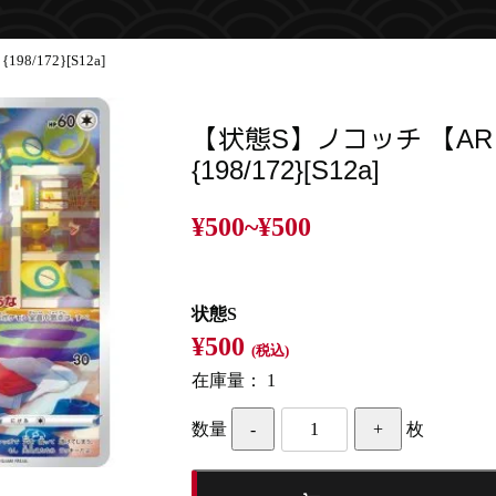
/172}[S12a]
【状態S】ノコッチ 【A
{198/172}[S12a]
¥500~
¥500
状態S
¥500
(税込)
在庫量：
1
数量
枚