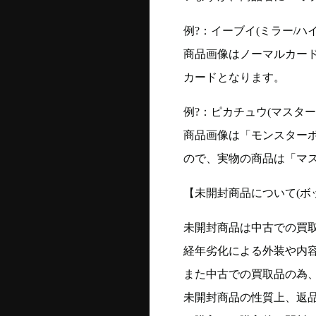
例?：イーブイ(ミラー/ハイク
商品画像はノーマルカー
カードとなります。
例?：ピカチュウ(マスターボー
商品画像は「モンスター
ので、実物の商品は「マ
【未開封商品について(ボ
未開封商品は中古での買
経年劣化による外装や内
また中古での買取品の為
未開封商品の性質上、返