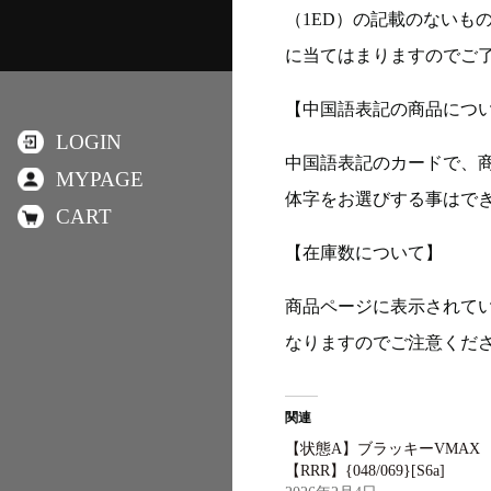
（1ED）の記載のないも
に当てはまりますのでご
【中国語表記の商品につ
LOGIN
中国語表記のカードで、
MYPAGE
体字をお選びする事はで
CART
【在庫数について】
商品ページに表示されて
なりますのでご注意くだ
関連
【状態A】ブラッキーVMAX
【RRR】{048/069}[S6a]