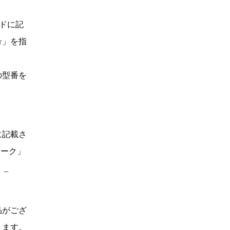
ドに記
号」を指
の型番を
に記載さ
マーク」
。_
品がござ
ります。