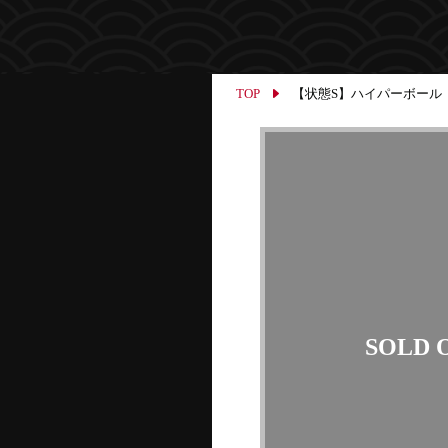
TOP
【状態S】ハイパーボール 【TR】