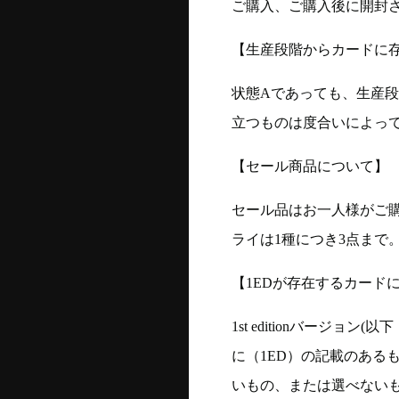
ご購入、ご購入後に開封
【生産段階からカードに存
状態Aであっても、生産
立つものは度合いによって
【セール商品について】
セール品はお一人様がご購
ライは1種につき3点まで
【1EDが存在するカード
1st editionバージ
に（1ED）の記載のある
いもの、または選べない