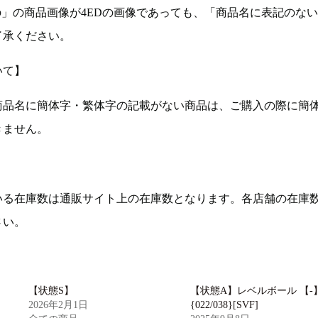
の」の商品画像が4EDの画像であっても、「商品名に表記のな
了承ください。
いて】
商品名に簡体字・繁体字の記載がない商品は、ご購入の際に簡
きません。
いる在庫数は通販サイト上の在庫数となります。各店舗の在庫
さい。
【状態S】
【状態A】レベルボール 【-
2026年2月1日
{022/038}[SVF]