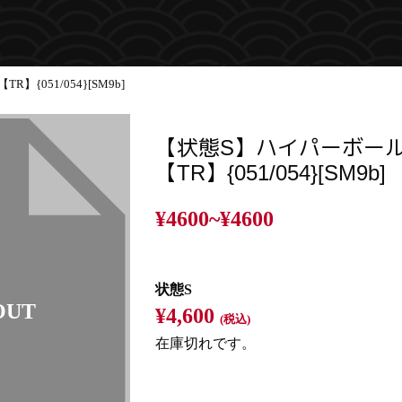
{051/054}[SM9b]
【状態S】ハイパーボー
【TR】{051/054}[SM9b]
¥4600~
¥4600
状態S
¥4,600
(税込)
在庫切れです。