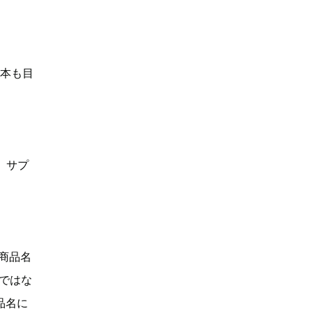
何本も目
、サプ
「商品名
Dではな
品名に