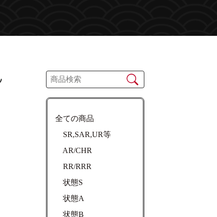
ル
全ての商品
SR,SAR,UR等
AR/CHR
RR/RRR
状態S
状態A
状態B