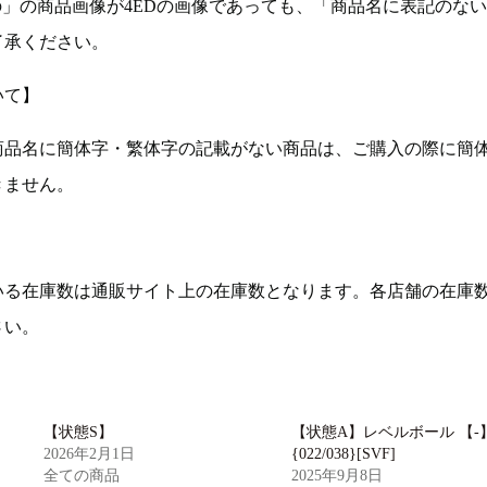
の」の商品画像が4EDの画像であっても、「商品名に表記のな
了承ください。
いて】
商品名に簡体字・繁体字の記載がない商品は、ご購入の際に簡
きません。
いる在庫数は通販サイト上の在庫数となります。各店舗の在庫
さい。
【状態S】
【状態A】レベルボール 【-
2026年2月1日
{022/038}[SVF]
全ての商品
2025年9月8日