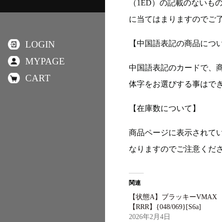
（1ED）の記載のないも
に当てはまりますのでご
【中国語表記の商品につ
LOGIN
MYPAGE
中国語表記のカードで、
CART
体字をお選びする事はで
【在庫数について】
商品ページに表示されて
なりますのでご注意くだ
関連
【状態A】ブラッキーVMAX
【RRR】{048/069}[S6a]
2026年2月4日