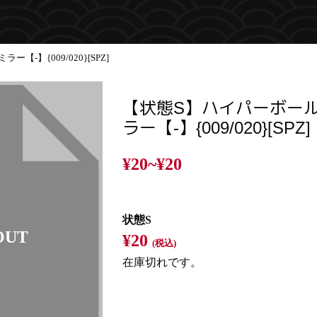
【-】{009/020}[SPZ]
【状態S】ハイパーボール
ラー【-】{009/020}[SPZ]
¥20~
¥20
状態S
¥20
(税込)
在庫切れです。