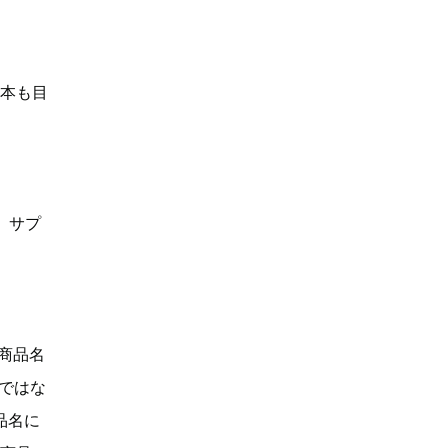
何本も目
、サプ
「商品名
Dではな
品名に