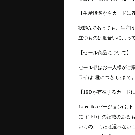
【生産段階からカードに存
状態Aであっても、生産
立つものは度合いによって
【セール商品について】
セール品はお一人様がご購
ライは1種につき3点まで
【1EDが存在するカード
1st editionバージ
に（1ED）の記載のある
いもの、または選べない