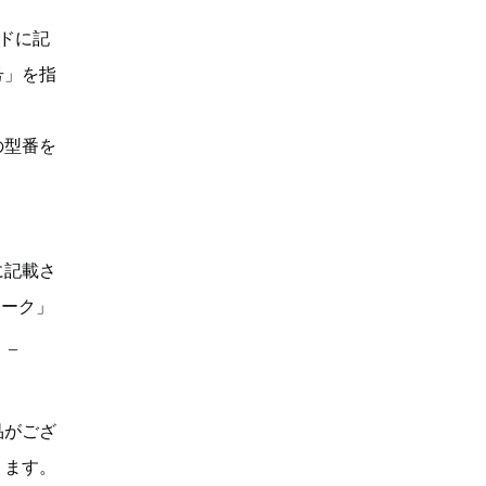
ドに記
号」を指
の型番を
に記載さ
マーク」
。_
品がござ
ります。