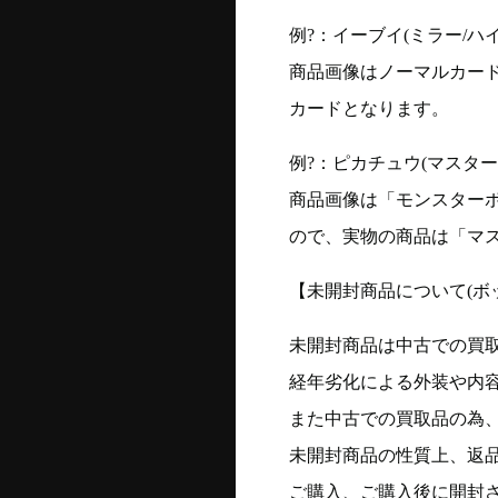
例?：イーブイ(ミラー/ハイク
商品画像はノーマルカー
カードとなります。
例?：ピカチュウ(マスターボー
商品画像は「モンスター
ので、実物の商品は「マ
【未開封商品について(ボ
未開封商品は中古での買
経年劣化による外装や内
また中古での買取品の為
未開封商品の性質上、返
ご購入、ご購入後に開封