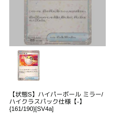
【状態S】ハイパーボール ミラー/
ハイクラスパック仕様【-】
{161/190}[SV4a]