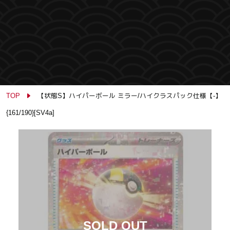
TOP
【状態S】ハイパーボール ミラー/ハイクラスパック仕様【-】
{161/190}[SV4a]