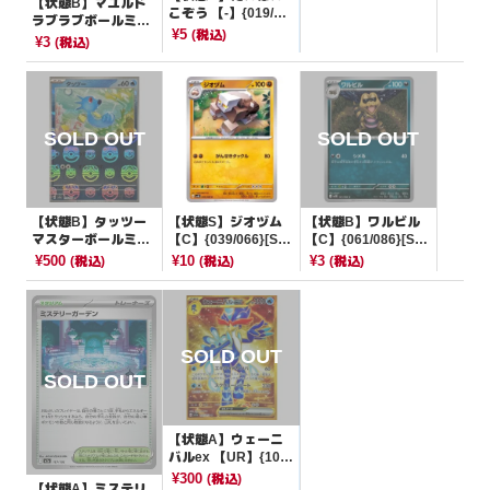
【状態B】マユルド
こぞう 【-】{019/02
ラブラブボールミラ
1}[SVC]
¥5
(税込)
ー【-】{007/193}[M
¥3
(税込)
2a]
【状態B】タッツー
【状態S】ジオヅム
【状態B】ワルビル
マスターボールミラ
【C】{039/066}[SV
【C】{061/086}[SV1
ー【C】{116/165}[S
4K]
1B]
¥500
¥10
¥3
(税込)
(税込)
(税込)
V2a]
【状態A】ウェーニ
バルex 【UR】{103/
073}[SV1a]
¥300
(税込)
【状態A】ミステリ