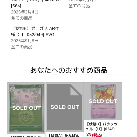
[S6a]
全ての商品
2026年2月4日
全ての商品
【状態B】ゼニガメ AR仕
様【-】{052/049}[SVG]
2025年9月8日
全ての商品
あなたへのおすすめ商品
【状態B】バウッツ
ェル 【U】{034/07
8}[SV1S]
¥3
(税込)
【状態A】たんぱん