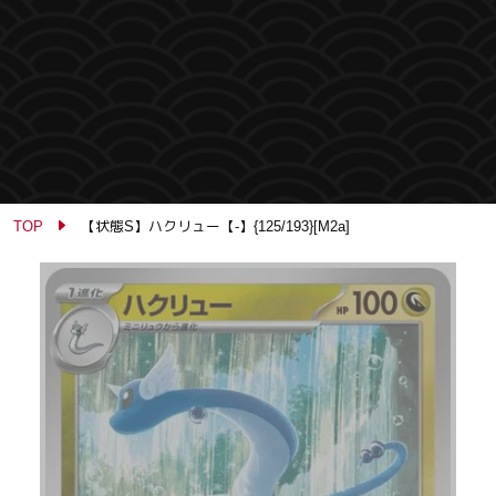
TOP
【状態S】ハクリュー【-】{125/193}[M2a]