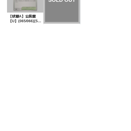
【状態A】公民館
【U】{065/066}[SV
5a]
¥5
(税込)
【状態B】ランプラ
ー 【-】{016/139}[S
VD]
¥3
(税込)
全ての商品
SR,SAR,UR等
AR/CHR
RR/RRR