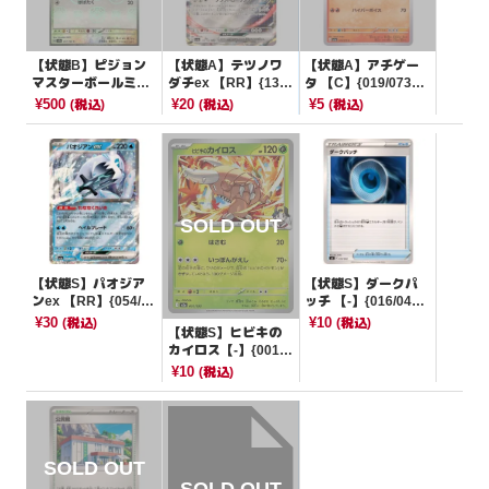
【状態B】ピジョン
【状態A】テツノワ
【状態A】アチゲー
マスターボールミラ
ダチex 【RR】{132/
タ 【C】{019/073}
ー【C】{017/165}[S
190}[SV4a]
[SV1a]
¥500
¥20
¥5
(税込)
(税込)
(税込)
V2a]
【状態S】パオジア
【状態S】ダークパ
ンex 【RR】{054/19
ッチ 【-】{016/044}
0}[SV4a]
[SVK]
¥30
¥10
(税込)
(税込)
【状態S】ヒビキの
カイロス【-】{001/1
93}[M2a]
¥10
(税込)