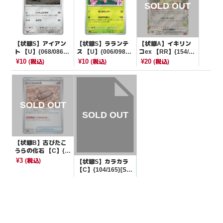
【状態S】アイアン
【状態S】ラランテ
【状態A】イキリン
ト 【U】{068/086}
ス 【U】{006/098}
コex 【RR】{154/19
[SV11W]
[SV10]
0}[SV4a]
¥10
¥10
¥20
(税込)
(税込)
(税込)
【状態B】古びたこ
うらの化石 【C】{1
55/165}[SV2a]
¥3
(税込)
【状態S】カラカラ
【C】{104/165}[SV
2a]
¥10
(税込)