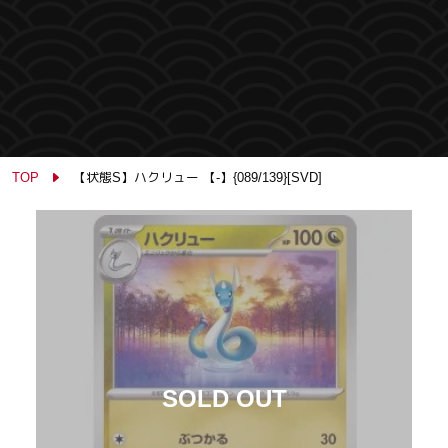
TOP
【状態S】ハクリュー 【-】{089/139}[SVD]