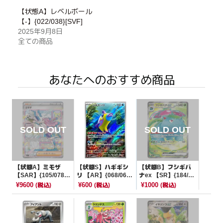
【状態A】レベルボール
【-】{022/038}[SVF]
2025年9月8日
全ての商品
あなたへのおすすめ商品
【状態A】ミモザ
【状態S】ハギギシ
【状態B】フシギバ
【SAR】{105/078}
リ 【AR】{068/064}
ナex 【SR】{184/16
[SV1V]
[SV7a]
5}[SV2a]
¥9600
¥600
¥1000
(税込)
(税込)
(税込)