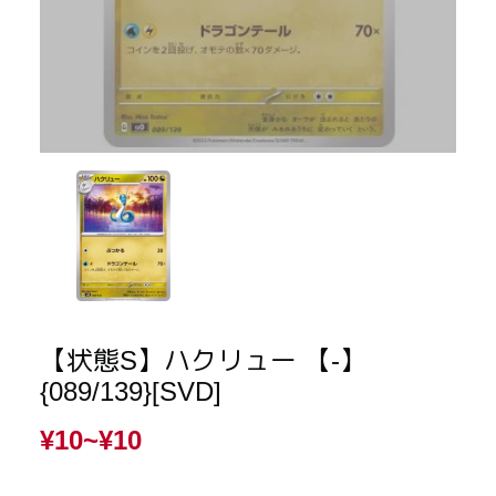
【状態S】ハクリュー 【-】
{089/139}[SVD]
¥10~
¥10