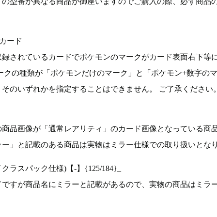
ドの型番が異なる商品が御座いますのでご購入の際、必ず商品
カード
収録されているカードでポケモンのマークがカード表面右下等
ークの種類が「ポケモンだけのマーク」と「ポケモン+数字の
そのいずれかを指定することはできません。 ご了承ください
の商品画像が「通常レアリティ」のカード画像となっている商
ラー」と記載のある商品は実物はミラー仕様での取り扱いとな
ラスパック仕様)【-】{125/184}_
ドですが商品名にミラーと記載があるので、実物の商品はミラ