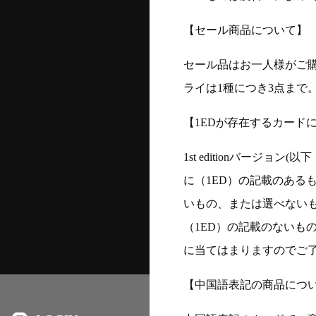
【セール商品について】
セール品はお一人様がご購
ライは1種につき3点まで
【1EDが存在するカード
1st editionバージ
に（1ED）の記載のある
いもの、または選べない
（1ED）の記載のないも
に当てはまりますのでご
【中国語表記の商品につ