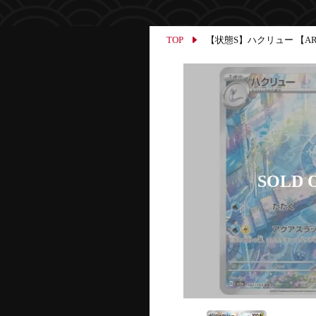
TOP
【状態S】ハクリュー 【AR】{1