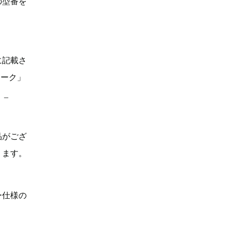
の型番を
に記載さ
マーク」
。_
品がござ
ります。
ー仕様の