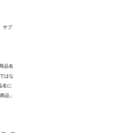
、サプ
「商品名
Dではな
品名に
い商品」