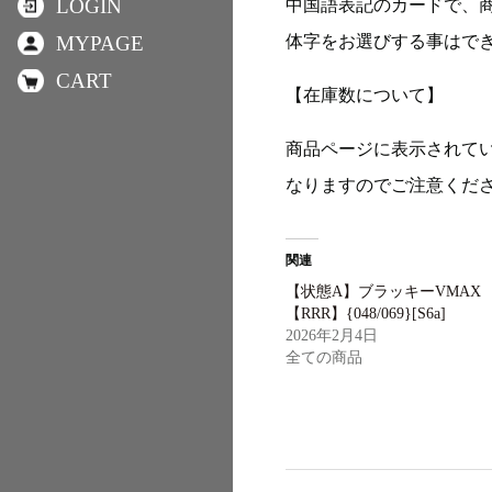
LOGIN
中国語表記のカードで、
体字をお選びする事はで
MYPAGE
CART
【在庫数について】
商品ページに表示されて
なりますのでご注意くだ
関連
【状態A】ブラッキーVMAX
【RRR】{048/069}[S6a]
2026年2月4日
全ての商品