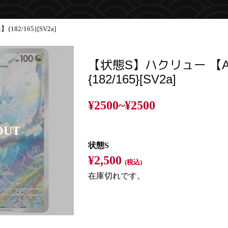
82/165}[SV2a]
【状態S】ハクリュー 【
{182/165}[SV2a]
¥2500~
¥2500
状態S
¥2,500
(税込)
在庫切れです。