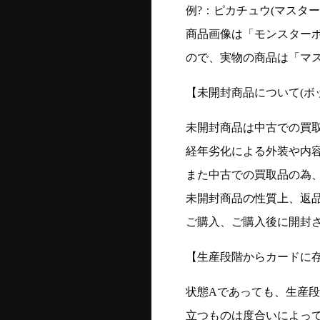
例?：ピカチュウ(マスターボー
商品画像は「モンスター
ので、実物の商品は「マ
【未開封商品について(ボ
未開封商品は中古での買
経年劣化による外装や内
また中古での買取品の為
未開封商品の性質上、返
ご購入、ご購入後に開封
【生産段階からカードに存
状態Aであっても、生産
立つものは度合いによって