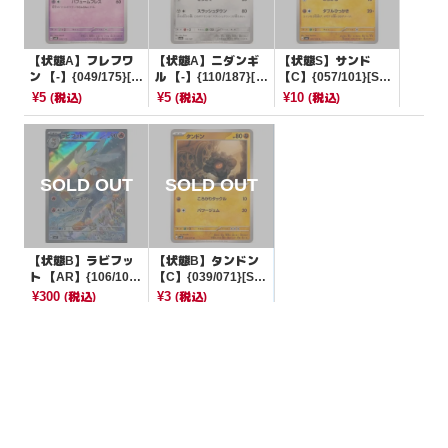
【状態A】フレフワ
【状態A】ニダンギ
【状態S】サンド
ン 【-】{049/175}[S
ル 【-】{110/187}[S
【C】{057/101}[SV
VM]
V8a]
6]
¥5
¥5
¥10
(税込)
(税込)
(税込)
【状態B】ラビフッ
【状態B】タンドン
ト 【AR】{106/102}
【C】{039/071}[SV
[SV7]
5K]
¥300
¥3
(税込)
(税込)