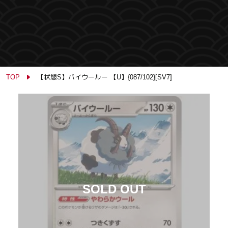
TOP
【状態S】バイウールー 【U】{087/102}[SV7]