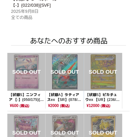
【-】{022/038}[SVF]
2025年9月8日
全ての商品
あなたへのおすすめ商品
【状態S】ニンフィ
【状態A】ラティア
【状態S】ピカチュ
ア 【-】{050/175}[S
スex 【SR】{078/06
ウex 【UR】{236/18
VM]
4}[SV7a]
7}[SV8a]
¥600
¥2000
¥12000
(税込)
(税込)
(税込)