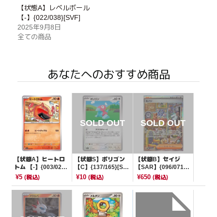
【状態A】レベルボール
【-】{022/038}[SVF]
2025年9月8日
全ての商品
あなたへのおすすめ商品
【状態A】ヒートロ
【状態S】ポリゴン
【状態B】セイジ
トム 【-】{003/020}
【C】{137/165}[SV
【SAR】{096/071}
[SVEL]
2a]
[SV5M]
¥5
¥10
¥650
(税込)
(税込)
(税込)