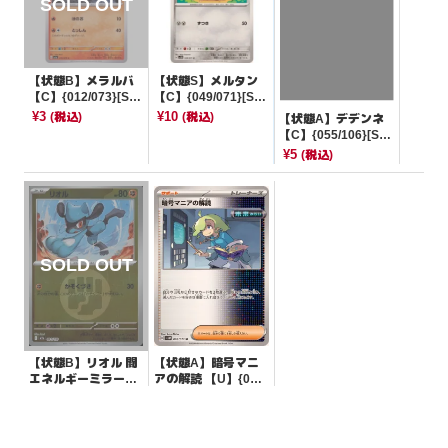
【状態B】メラルバ
【状態S】メルタン
【C】{012/073}[SV
【C】{049/071}[SV
1a]
5M]
¥3
¥10
(税込)
(税込)
【状態A】デデンネ
【C】{055/106}[SV
8]
¥5
(税込)
【状態B】リオル 闘
【状態A】暗号マニ
エネルギーミラー
アの解読 【U】{067/
【-】{091/193}[M2
071}[SV5M]
¥50
¥20
(税込)
(税込)
a]