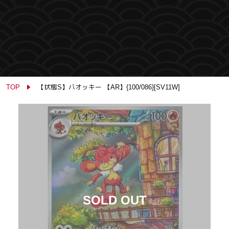
TOP
【状態S】バオッキー 【AR】{100/086}[SV11W]