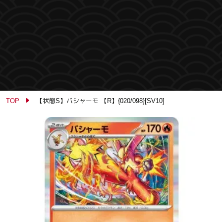
TOP
【状態S】バシャーモ 【R】{020/098}[SV10]