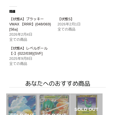
関連
【状態A】ブラッキー
【状態S】
VMAX 【RRR】{048/069}
2026年2月1日
[S6a]
全ての商品
2026年2月4日
全ての商品
【状態A】レベルボール
【-】{022/038}[SVF]
2025年9月8日
全ての商品
あなたへのおすすめ商品