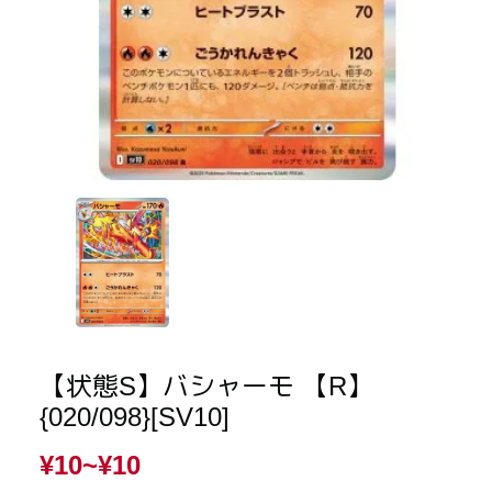
【状態S】バシャーモ 【R】
{020/098}[SV10]
¥10~
¥10