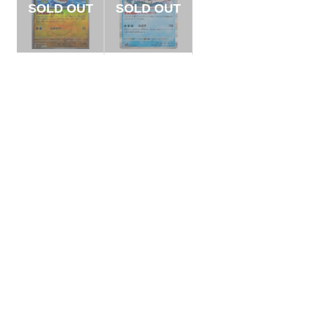
【状態B】シャリタ
【状態S】フリーザ
ツ マスターボールミ
ー 【R】{144/165}
ラー【-】{121/187}
[SV2a]
¥120
¥10
(税込)
(税込)
[SV8a]
全ての商品
SR,SAR,UR等
AR/CHR
RR/RRR
状態S