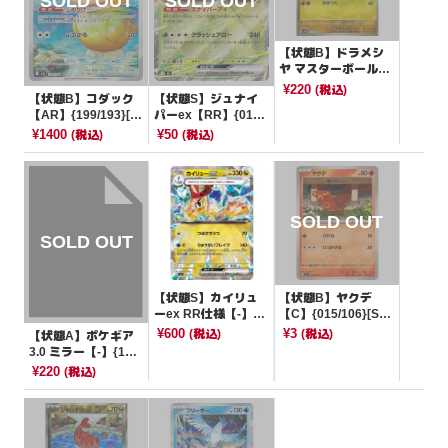
【状態B】ドラメシ
ヤ マスターボールミ
ラー【-】{118/187}
¥220
(税込)
【状態B】コダック
【状態S】ジュナイ
[SV8a]
【AR】{199/193}[M
パーex【RR】{012/
2a]
080}[M3]
¥1400
¥50
(税込)
(税込)
【状態S】カイリュ
【状態B】ヤクデ
ーex RR仕様【-】{0
【C】{015/106}[SV
90/139}[SVD]
8]
¥600
¥3
(税込)
(税込)
【状態A】ポケギア
3.0 ミラー【-】{130/
173}[sm12a]
¥220
(税込)