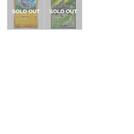
【状態B】サナギラ
【状態B】アイアン
ス 【C】{037/071}
トex 【SR】{119/10
[SV2D]
6}[SV8]
¥3
¥220
(税込)
(税込)
全ての商品
SR,SAR,UR等
AR/CHR
RR/RRR