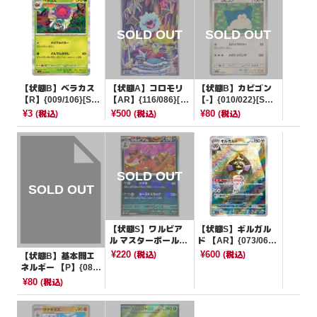
【状態B】ベラカス
【状態A】コロモリ
【状態B】カビゴン
【R】{009/106}[SV
【AR】{116/086}[S
【-】{010/022}[SVL
8]
V11W]
N]
¥3
¥500
¥80
(税込)
(税込)
(税込)
【状態S】ワルビア
【状態S】ギルガル
ル マスターボールミ
ド 【AR】{073/062}
ラー【U】{062/086}
[SV3a]
¥220
¥600
(税込)
(税込)
【状態B】基本闘エ
[SV11B]
ネルギー 【P】{084/
SV-P}[その他]
¥80
(税込)