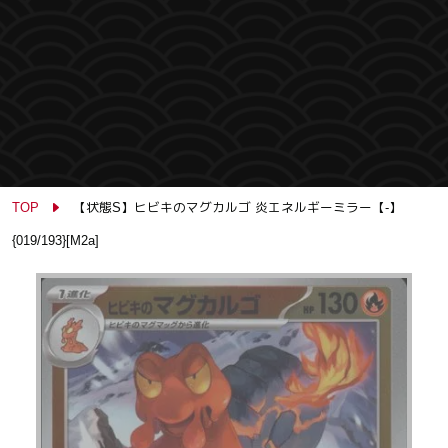
TOP
【状態S】ヒビキのマグカルゴ 炎エネルギーミラー【-】
{019/193}[M2a]