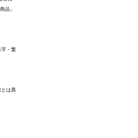
い商品」
体字・繁
数とは異
】