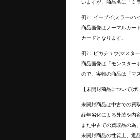
いますが、商品名に「ミ
例?：イーブイ(ミラー/ハイク
商品画像はノーマルカー
カードとなります。
例?：ピカチュウ(マスターボー
商品画像は「モンスター
ので、実物の商品は「マ
【未開封商品について(ボ
未開封商品は中古での買
経年劣化による外装や内
また中古での買取品の為
未開封商品の性質上、返