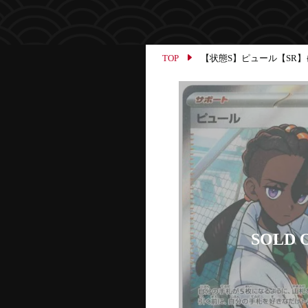
TOP
【状態S】ピュール【SR】{106