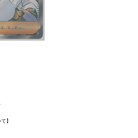
て
いて】