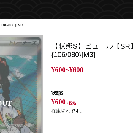
/080}[M3]
【状態S】ピュール【SR
{106/080}[M3]
¥600~
¥600
状態S
¥600
(税込)
在庫切れです。