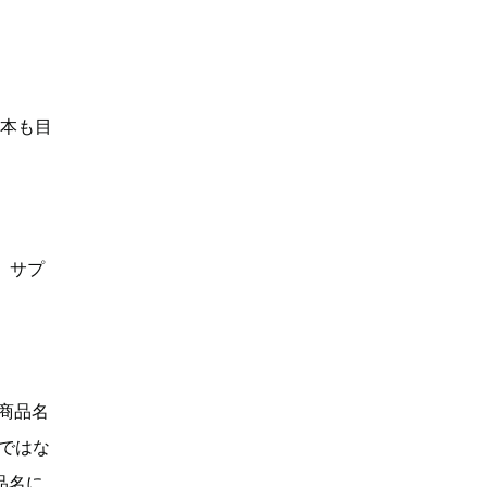
何本も目
、サプ
「商品名
Dではな
品名に