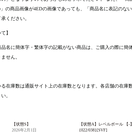
の」の商品画像が4EDの画像であっても、「商品名に表記のな
了承ください。
いて】
商品名に簡体字・繁体字の記載がない商品は、ご購入の際に簡
きません。
いる在庫数は通販サイト上の在庫数となります。各店舗の在庫
さい。
【状態S】
【状態A】レベルボール 【-
2026年2月1日
{022/038}[SVF]