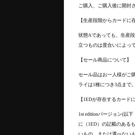
ご購入、ご購入後に開封
【生産段階からカードに存
状態Aであっても、生産
立つものは度合いによって
【セール商品について】
セール品はお一人様がご購
ライは1種につき3点まで
【1EDが存在するカード
1st editionバージ
に（1ED）の記載のある
いもの、または選べない