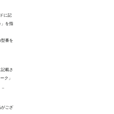
ドに記
号」を指
の型番を
に記載さ
マーク」
。_
品がござ