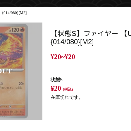
4/080}[M2]
【状態S】ファイヤー 【
{014/080}[M2]
¥20~
¥20
状態S
¥20
(税込)
在庫切れです。