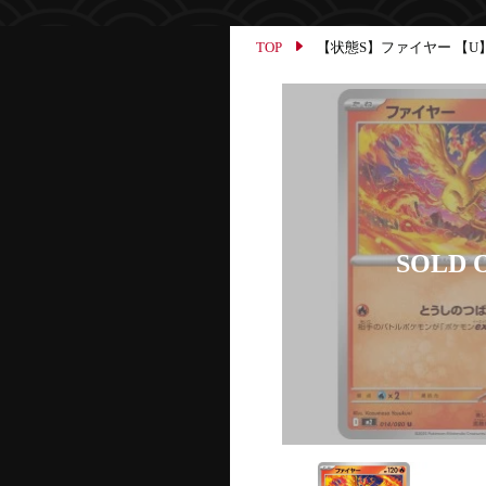
TOP
【状態S】ファイヤー 【U】{01