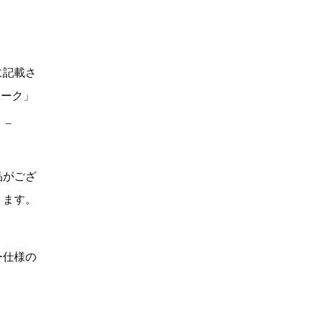
に記載さ
マーク」
。_
品がござ
ります。
ー仕様の