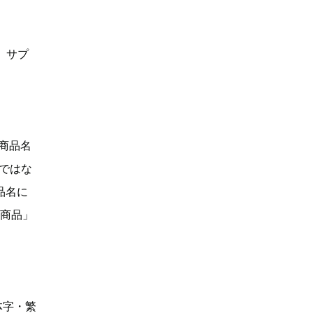
、サプ
「商品名
Dではな
品名に
い商品」
体字・繁