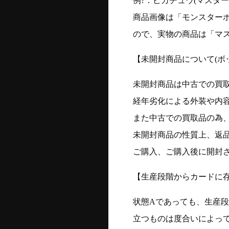
例?：ピカチュウ(マスターボー
商品画像は「モンスター
ので、実物の商品は「マ
【未開封商品について(ボ
未開封商品は中古での買
経年劣化による外装や内
また中古での買取品の為
未開封商品の性質上、返
ご購入、ご購入後に開封
【生産段階からカードに存
状態Aであっても、生産
立つものは度合いによって