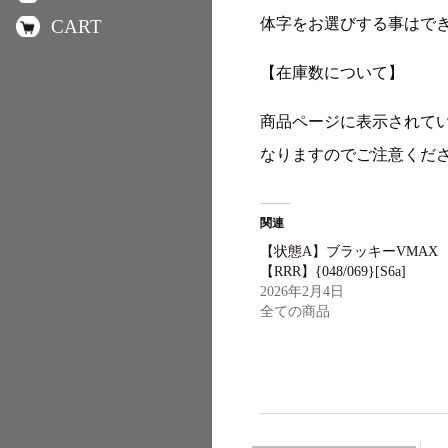
体字をお選びする事はで
CART
【在庫数について】
商品ページに表示されて
なりますのでご注意くだ
関連
【状態A】ブラッキーVMAX
【RRR】{048/069}[S6a]
2026年2月4日
全ての商品