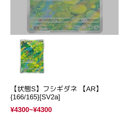
【状態S】フシギダネ 【AR】
{166/165}[SV2a]
¥4300~
¥4300