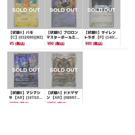
【状態A】パモ
【状態B】ブロロン
【状態B】サイレン
【C】{032/080}[M2]
マスターボールミラ
トラボ 【P】{140/S
ー【-】{114/187}[S
V-P}[PROMO]
¥5
¥80
¥80
(税込)
(税込)
(税込)
V8a]
【状態B】マシマシ
【状態A】ドドゲザ
ラ 【AR】{107/101}
ン 【AR】{089/078}
[SV6]
[SV1S]
¥300
¥350
(税込)
(税込)