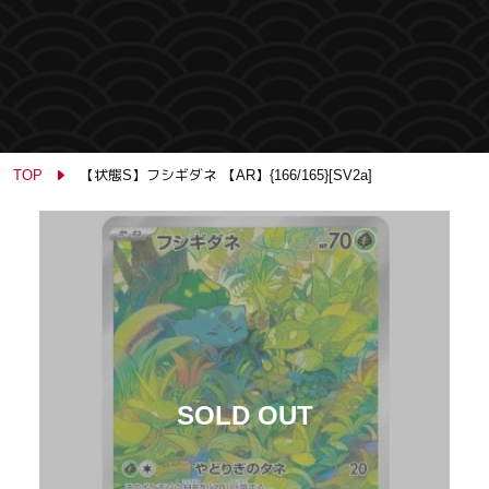
TOP
【状態S】フシギダネ 【AR】{166/165}[SV2a]