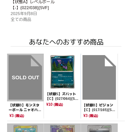
【状態A】レベルボール
【-】{022/038}[SVF]
2025年9月8日
全ての商品
あなたへのおすすめ商品
【状態S】ズバット
【C】{027/064}[SV
6a]
¥10
(税込)
【状態B】モンスタ
【状態B】ピジョン
ーボール ニャオハマ
【C】{017/165}[SV
ーク【-】{056/066}
2a]
¥3
¥3
(税込)
(税込)
[SVI]