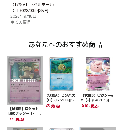
【状態A】レベルボール
【-】{022/038}[SVF]
2025年9月8日
全ての商品
あなたへのおすすめ商品
【状態A】ヒンバス
【状態S】ピクシーe
【C】{025/106}[SV
x 【-】{048/139}[SV
8]
D]
¥5
¥10
(税込)
(税込)
【状態B】ロケット
団のナッシー【-】{0
62/193}[M2a]
¥3
(税込)