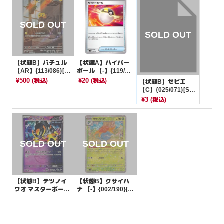
【状態B】バチュル
【状態A】ハイパー
【AR】{113/086}[S
ボール 【-】{119/13
V11W]
9}[SVD]
¥500
¥20
(税込)
(税込)
【状態B】セビエ
【C】{025/071}[SV
2P]
¥3
(税込)
【状態B】テツノイ
【状態B】クサイハ
ワオ マスターボール
ナ 【-】{002/190}[S
ミラー【-】{077/18
V4a]
¥80
¥3
(税込)
(税込)
7}[SV8a]