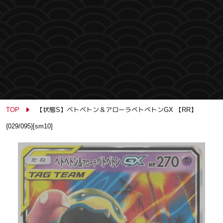
TOP
【状態S】ベトベトン＆アローラベトベトンGX 【RR】
{029/095}[sm10]