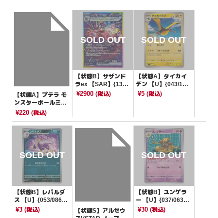
【状態B】サザンド
【状態A】タイカイ
ラex 【SAR】{133/
デン 【U】{043/10
106}[SV8]
6}[SV8]
¥2900
¥5
(税込)
(税込)
【状態A】プテラ モ
ンスターボールミラ
ー【R】{142/165}[S
¥220
(税込)
V2a]
【状態B】レパルダ
【状態B】ユンゲラ
ス 【U】{053/086}
ー 【U】{037/063}
[SV11W]
[M1S]
¥3
¥30
(税込)
(税込)
【状態S】アルセウ