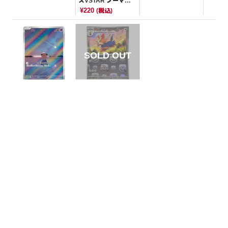
スVSTAR ノーマル
仕様【-】{010/021}
¥220
(税込)
[SVJL]
【状態B】ピィ 【A
【状態A】ハーデリ
R】{113/108}[SV3]
ア マスターボールミ
ラー【C】{073/086}
¥1000
¥220
(税込)
(税込)
[SV11W]
全ての商品
SR,SAR,UR等