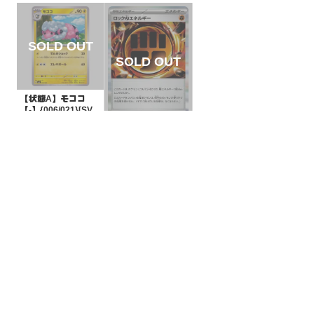
【状態A】モココ
【-】{006/021}[SVA
L]
¥5
(税込)
【状態S】ロック闘
エネルギー【R】{08
0/080}[M3]
¥50
(税込)
全ての商品
SR,SAR,UR等