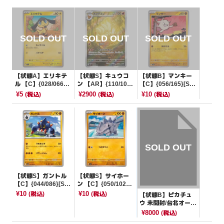
【状態A】エリキテ
【状態S】キュウコ
【状態B】マンキー
ル 【C】{028/066}
ン 【AR】{110/108}
【C】{056/165}[SV
[SV5a]
[SV3]
2a]
¥5
¥2900
¥10
(税込)
(税込)
(税込)
【状態S】ガントル
【状態S】サイホー
【C】{044/086}[SV1
ン 【C】{050/102}
1W]
[SV7]
¥10
¥10
(税込)
(税込)
【状態B】ピカチュ
ウ 未開封/台北オープ
ン記念【P】{057/SV
¥8000
(税込)
-P}[海外版]