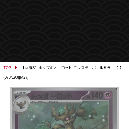
TOP
【状態S】ホップのオーロット モンスターボールミラー【-】
{078/193}[M2a]