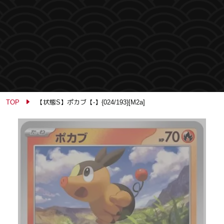
TOP
【状態S】ポカブ【-】{024/193}[M2a]