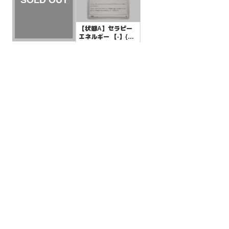
【状態A】セラピー
エネルギー 【-】{17
5/175}[SVM]
¥5
(税込)
【状態B】デデンネ
【-】{009/020}[SVE
M]
¥3
(税込)
全ての商品
SR,SAR,UR等
AR/CHR
RR/RRR