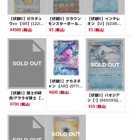
【状態B】ピカチュ
【状態B】クラウン
【状態B】インテレ
ウex 【SR】{122/10
モンスターボールミ
オン 【U】{023/06
6}[SV8]
ラー【U】{083/086}
3}[M1S]
¥4500
¥3
¥3
(税込)
(税込)
(税込)
[SV11W]
【状態S】ナカヌチ
ャン 【AR】{077/07
1}[SV2D]
¥600
(税込)
【状態S】博士の研
【状態S】パオジア
究/アララギ博士 【S
ン【-】{043/193}[M
R】{266/184}[S8b]
¥700
(税込)
2a]
¥10
(税込)