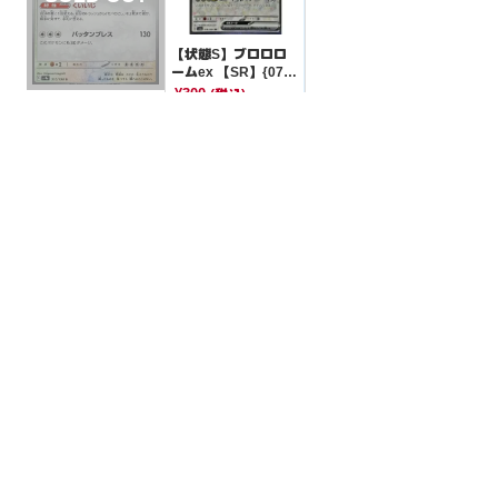
【状態S】ブロロロ
ームex 【SR】{078/
064}[SV6a]
¥300
(税込)
【状態B】カビゴン
【S】{310/190}[SV4
a]
¥1000
(税込)
全ての商品
SR,SAR,UR等
AR/CHR
RR/RRR