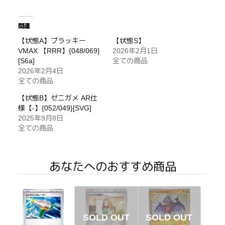
関連
【状態A】ブラッキー
【状態S】
VMAX 【RRR】{048/069}
2026年2月1日
[S6a]
全ての商品
2026年2月4日
全ての商品
【状態B】ゼニガメ AR仕
様【-】{052/049}[SVG]
2025年9月8日
全ての商品
あなたへのおすすめ商品