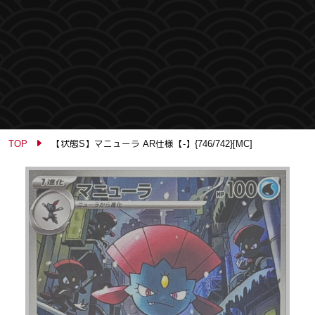
TOP
【状態S】マニューラ AR仕様【-】{746/742}[MC]