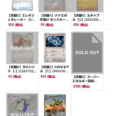
【状態S】エレキジ
【状態A】ナナミの
【状態B】ルチャブ
ェネレーター 【U】
手助け モンスターボ
ル 【S】{282/190}[S
{069/078}[SV1V]
ールミラー【U】{16
V4a]
¥10
¥5
¥50
(税込)
(税込)
(税込)
3/165}[SV2a]
【状態B】ヨクバリ
【状態S】Nのギギア
ス 【-】{118/175}[S
ル 【C】{065/100}
VM]
[SV9]
¥3
¥10
(税込)
(税込)
【状態B】スーパー
エネルギー回収
【U】{047/051}[そ
¥300
(税込)
の他]