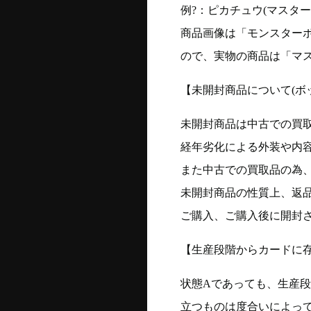
例?：ピカチュウ(マスターボー
商品画像は「モンスター
ので、実物の商品は「マ
【未開封商品について(ボ
未開封商品は中古での買
経年劣化による外装や内
また中古での買取品の為
未開封商品の性質上、返
ご購入、ご購入後に開封
【生産段階からカードに存
状態Aであっても、生産
立つものは度合いによって