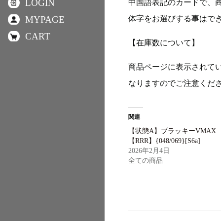
LOGIN
中国語表記のカードで、
体字をお選びする事はで
MYPAGE
CART
【在庫数について】
商品ページに表示されて
なりますのでご注意くだ
関連
【状態A】ブラッキーVMAX
【RRR】{048/069}[S6a]
2026年2月4日
全ての商品