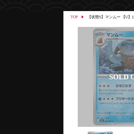
TOP
【状態S】マンムー 【U】{025