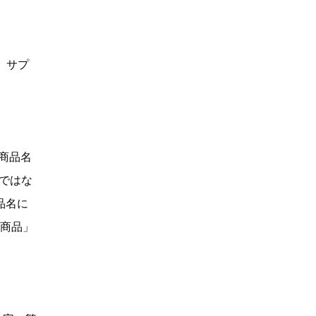
、サプ
「商品名
Dではな
品名に
い商品」