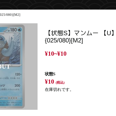
/080}[M2]
【状態S】マンムー 【U
{025/080}[M2]
¥10~
¥10
状態S
¥10
(税込)
在庫切れです。