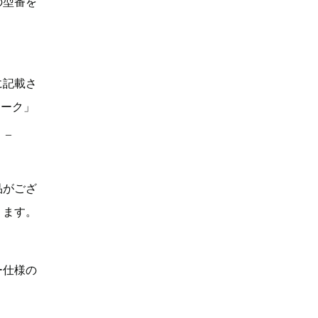
の型番を
に記載さ
マーク」
。_
品がござ
ります。
ー仕様の