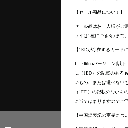
【セール商品について】
セール品はお一人様がご購
ライは1種につき3点まで
【1EDが存在するカード
1st editionバージ
に（1ED）の記載のある
いもの、または選べない
（1ED）の記載のないも
に当てはまりますのでご
【中国語表記の商品につ