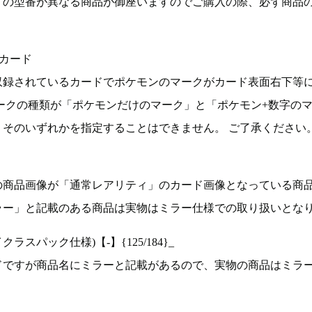
ドの型番が異なる商品が御座いますのでご購入の際、必ず商品
カード
収録されているカードでポケモンのマークがカード表面右下等
ークの種類が「ポケモンだけのマーク」と「ポケモン+数字の
そのいずれかを指定することはできません。 ご了承ください
の商品画像が「通常レアリティ」のカード画像となっている商
ラー」と記載のある商品は実物はミラー仕様での取り扱いとな
ラスパック仕様)【-】{125/184}_
ドですが商品名にミラーと記載があるので、実物の商品はミラ