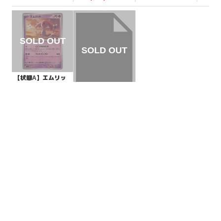
【状態A】エムリッ
ト 【C】{049/106}
[SV8]
¥5
(税込)
【状態S】大地の器
【-】{025/053}[SVH
K]
¥20
(税込)
全ての商品