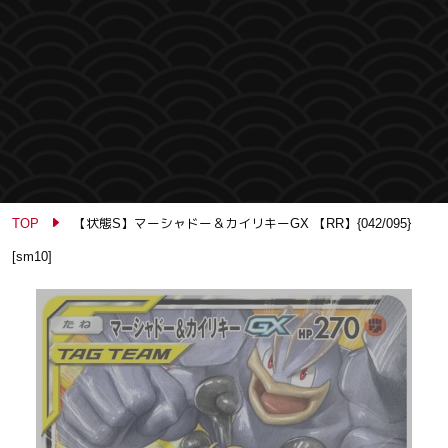
TOP
【状態S】マーシャドー＆カイリキーGX 【RR】{042/095}
[sm10]