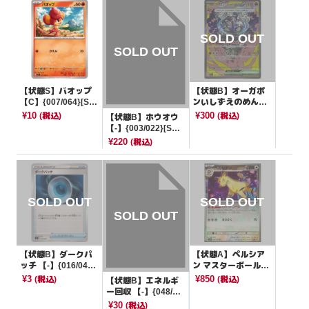
【状態S】バオップ
【状態B】オーガポ
【C】{007/064}[SV
ンいしずえのめんex
7a]
【SAR】{216/187}
¥10
¥300
(税込)
(税込)
【状態B】ホウオウ
[SV8a]
【-】{003/022}[SVL
S]
¥220
(税込)
【状態B】ダークパ
【状態A】ペルシア
ッチ 【-】{016/044}
ン マスターボールミ
[SVK]
ラー【U】{053/165}
¥3
¥850
(税込)
(税込)
【状態B】エネルギ
[SV2a]
ー回収 【-】{048/07
2}[その他]
¥30
(税込)