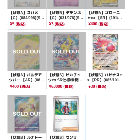
【状態A】スバメ
【状態B】デデンネ
【状態A】ゴローニ
【C】{084/098}[SV
【C】{031/078}[SV
ャex 【SR】{191/16
10]
1S]
5}[SV2a]
¥5
¥3
¥400
(税込)
(税込)
(税込)
【状態A】パルデア
【状態S】ピカチュ
【状態S】ハピナスe
ウパー 【AR】{085/
ウex SR仕様/未開封
x 【RR】{085/101}
073}[SV1a]
【-】{001/030}[WC
[SV6]
¥400
¥63000
¥30
(税込)
(税込)
(税込)
S23]
【状態B】ルナトー
【状態S】センリ