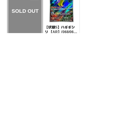
【状態S】ハギギシ
リ 【AR】{068/064}
[SV7a]
¥600
(税込)
【状態S】タマゲタ
ケ 【-】{004/139}[S
VD]
¥10
(税込)
全ての商品
SR,SAR,UR等
AR/CHR