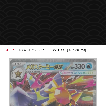
TOP
【状態S】メガスターミーex【RR】{021/080}[M3]