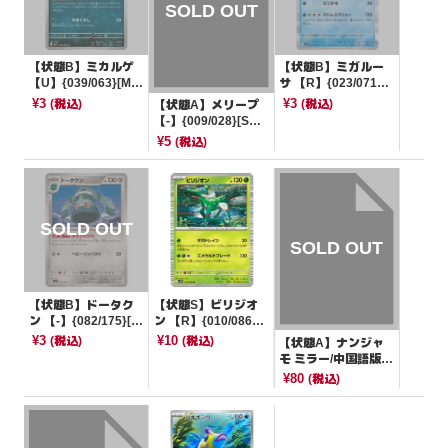
【状態B】ミカルゲ
【状態B】ミガルー
【U】{039/063}[M1
サ 【R】{023/071}
L]
[SV2P]
¥3
¥3
(税込)
(税込)
【状態A】メリープ
【-】{009/028}[SV
B]
¥5
(税込)
【状態B】ドータク
【状態S】ビリジオ
ン 【-】{082/175}[S
ン 【R】{010/086}
VM]
[SV11W]
¥3
¥10
(税込)
(税込)
【状態A】ナンジャ
モ ミラー/中国語版
【P】{067/SV-P}[海
¥80
(税込)
外版]