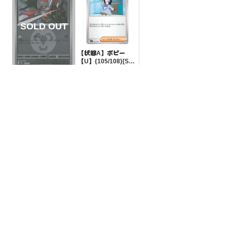
【状態A】ポピー
【U】{105/108}[SV
3]
¥5
(税込)
【状態A】コマタナ
鋼エネルギーミラー
【-】{116/193}[M2
¥5
(税込)
a]
全ての商品
SR,SAR,UR等
AR/CHR