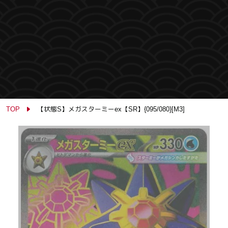
TOP
【状態S】メガスターミーex【SR】{095/080}[M3]