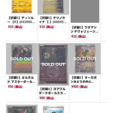
【状態S】ディンル
【状態S】テツノカ
ー 【R】{043/066}
イナ 【-】{006/053}
[SV4K]
[SVHM]
¥10
¥10
(税込)
(税込)
【状態S】ワザマシ
ン デヴォリューショ
ン 【-】{029/044}[S
¥10
(税込)
VK]
【状態B】ギルガル
【状態S】オーガポ
ド マスターボールミ
ンみどりのめん
ラー【-】{111/187}
【P】{148/SV-P}[PR
¥50
¥400
(税込)
(税込)
【状態A】ヨマワル
[SV8a]
OMO]
ダークボールミラー
【-】{072/193}[M2
¥80
(税込)
a]