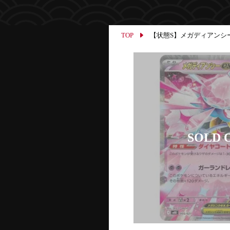
TOP
【状態S】メガディアンシーex 