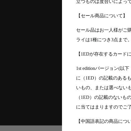
立つものは度合いによって
【セール商品について】
セール品はお一人様がご購
ライは1種につき3点まで
【1EDが存在するカード
1st editionバージ
に（1ED）の記載のある
いもの、または選べない
（1ED）の記載のないも
に当てはまりますのでご
【中国語表記の商品につ