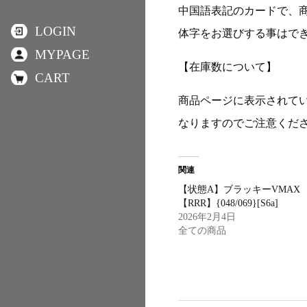
中国語表記のカードで、
LOGIN
体字をお選びする事はで
MYPAGE
【在庫数について】
CART
商品ページに表示されて
なりますのでご注意くだ
関連
【状態A】ブラッキーVMAX
【RRR】{048/069}[S6a]
2026年2月4日
全ての商品