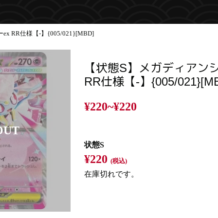
RR仕様【-】{005/021}[MBD]
【状態S】メガディアンシ
RR仕様【-】{005/021}[M
¥220~
¥220
状態S
¥220
(税込)
在庫切れです。