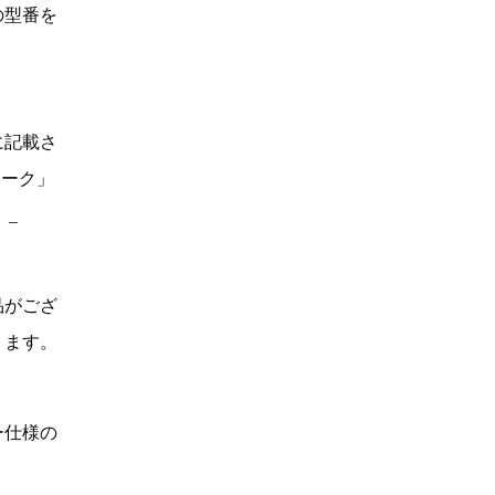
の型番を
に記載さ
マーク」
。_
品がござ
ります。
ー仕様の