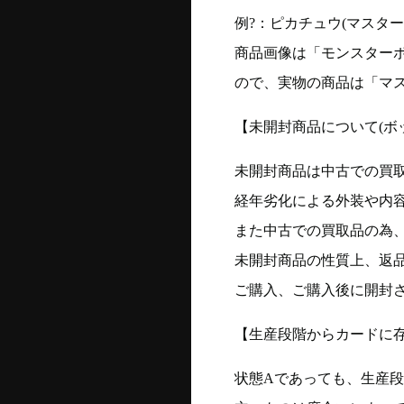
例?：ピカチュウ(マスターボー
商品画像は「モンスター
ので、実物の商品は「マ
【未開封商品について(ボ
未開封商品は中古での買
経年劣化による外装や内
また中古での買取品の為
未開封商品の性質上、返
ご購入、ご購入後に開封
【生産段階からカードに存
状態Aであっても、生産