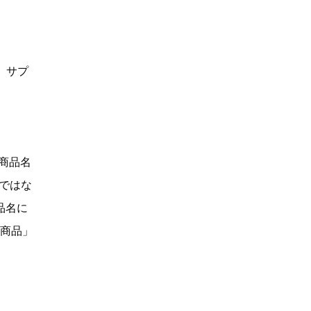
、サプ
「商品名
Dではな
品名に
い商品」