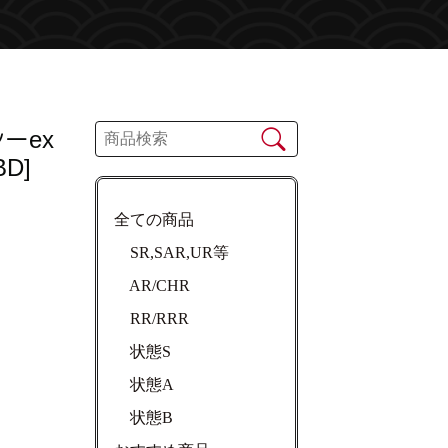
ーex
BD]
全ての商品
SR,SAR,UR等
AR/CHR
RR/RRR
状態S
状態A
状態B