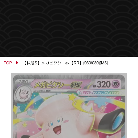
TOP
【状態S】メガピクシーex【RR】{030/080}[M3]