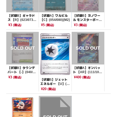
【状態B】ギャラド
【状態A】ワルビル
【状態B】ヨノワー
ス 【R】{023/073}
【C】{054/080}[M2]
ル モンスターボール
[SV1a]
ミラー【-】{066/18
¥3
¥5
¥3
(税込)
(税込)
(税込)
7}[SV8a]
【状態B】タウンデ
【状態A】オンバッ
パート 【-】{040/04
ト 【AR】{111/100}
5}[SVN]
[SV9]
¥3
¥400
(税込)
(税込)
【状態S】ジェット
エネルギー 【U】{0
72/073}[SV1a]
¥20
(税込)