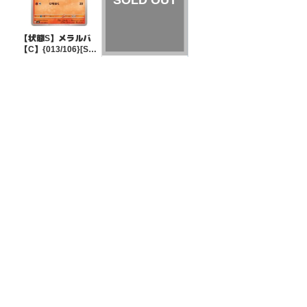
【状態S】メラルバ
【C】{013/106}[SV
8]
¥10
(税込)
【状態B】マキシマ
ムベルト 【-】{027/
045}[SVN]
¥3
(税込)
全ての商品
SR,SAR,UR等
AR/CHR
RR/RRR