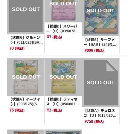
【状態B】スリーパ
ー 【U】{039/078}
[SV1V]
¥3
(税込)
【状態B】グルトン
【状態S】サーファ
【-】{011/023}[SVA
ー【SAR】{249/19
M]
¥3
(税込)
3}[M2a]
¥800
(税込)
【状態A】イーブイ
【状態B】ラティオ
【-】{093/175}[SV
ス 【U】{050/063}
M]
[M1S]
¥5
¥3
(税込)
(税込)
【状態A】チョロネ
コ 【U】{013/020}
[SC]
¥750
(税込)