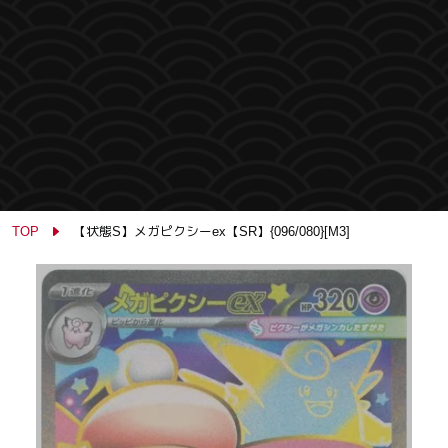
TOP
【状態S】メガピクシーex【SR】{096/080}[M3]