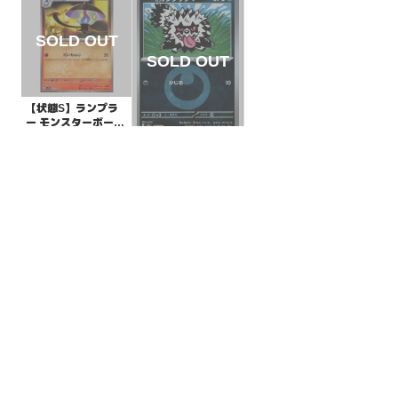
【状態S】ランプラ
ー モンスターボール
ミラー【C】{016/08
¥10
(税込)
【状態B】ガラル ジ
6}[SV11B]
グザグマ 悪エネルギ
ーミラー【-】{105/1
¥3
(税込)
93}[M2a]
全ての商品
SR,SAR,UR等