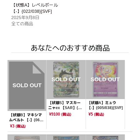
【状態A】レベルボール
【-】{022/038}[SVF]
2025年9月8日
全ての商品
あなたへのおすすめ商品
【状態S】マスカー
【状態A】ミュウ
ニャex 【SAR】{09
【-】{005/038}[SVF]
6/073}[SV1a]
¥9100
¥5
(税込)
(税込)
【状態B】マキシマ
ムベルト 【-】{066/
071}[SV5K]
¥3
(税込)