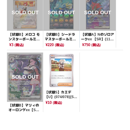
【状態B】メロコ モ
【状態B】シードラ
【状態A】Nのゾロア
ンスターボールミラ
マスターボールミラ
ークex 【SR】{117/
ー【-】{179/187}[S
ー【U】{117/165}[S
100}[SV9]
¥3
¥220
¥750
(税込)
(税込)
(税込)
V8a]
V2a]
【状態S】カエデ
【U】{074/078}[SV
1V]
¥10
(税込)
【状態B】マリィの
オーロンゲex【SA
R】{243/193}[M2a]
¥2300
(税込)