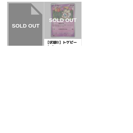
【状態B】トゲピー
【C】{043/108}[SV
3]
¥3
(税込)
【状態B】ともだち
てちょう 【-】{011/
021}[XYa]
¥10
(税込)
全ての商品
SR,SAR,UR等