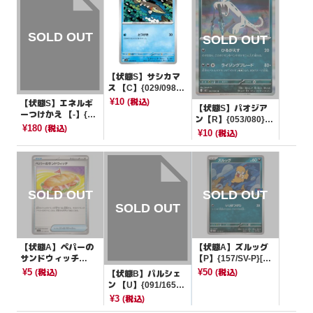
【状態S】サシカマ
ス 【C】{029/098}
[SV10]
¥10
(税込)
【状態S】エネルギ
【状態S】パオジア
ーつけかえ 【-】{01
ン【R】{053/080}[M
1/023}[sA]
¥180
(税込)
3]
¥10
(税込)
【状態A】ペパーの
【状態A】ズルッグ
サンドウィッチ
【P】{157/SV-P}[PR
【U】{057/063}[SV
OMO]
¥5
¥50
(税込)
(税込)
【状態B】パルシェ
9a]
ン 【U】{091/165}
[SV2a]
¥3
(税込)