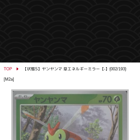
TOP
【状態S】ヤンヤンマ 草エネルギーミラー【-】{002/193}
[M2a]