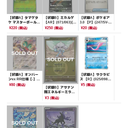
【状態A】タマゲタ
【状態B】ミカルゲ
【状態A】ポケギア
ケ マスターボールミ
【AR】{071/063}[M
3.0 【P】{247/SV-P}
ラー【C】{010/086}
1L]
[PROMO]
¥220
¥250
¥20
(税込)
(税込)
(税込)
[SV11B]
【状態A】オンバー
【状態A】サクラビ
ンex RR仕様【-】{1
ス 【R】{025/098}
13/175}[SVM]
[SV10]
¥80
¥5
(税込)
(税込)
【状態B】アサナン
闘エネルギーミラー
【-】{084/193}[M2
¥3
(税込)
a]