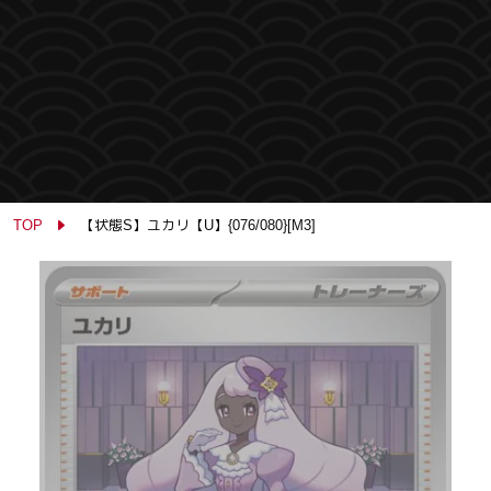
TOP
【状態S】ユカリ【U】{076/080}[M3]