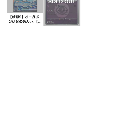
【状態S】オーガポ
ンいどのめんex 【S
AR】{127/101}[SV
¥2800
(税込)
【状態A】レイスポ
6]
ス 超エネルギーミラ
ー【-】{080/193}[M
¥5
(税込)
2a]
全ての商品
SR,SAR,UR等
AR/CHR
RR/RRR