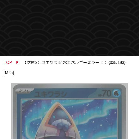
TOP
【状態S】ユキワラシ 水エネルギーミラー【-】{035/193}
[M2a]