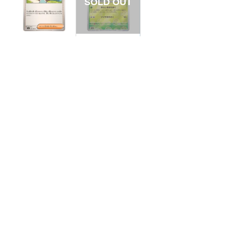
【状態S】ミカンの
【状態B】パラセク
まなざし 【U】{104/
ト モンスターボール
106}[SV8]
ミラー【U】{047/16
¥20
¥10
(税込)
(税込)
5}[SV2a]
全ての商品
SR,SAR,UR等
AR/CHR
RR/RRR
状態S