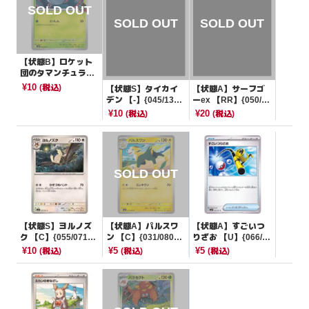
【状態B】ロケット
団のタマンチュラ
【C】{008/098}[SV
¥10
(税込)
【状態S】タイカイ
【状態A】サーフゴ
10]
デン 【-】{045/139}
ーex 【RR】{050/06
[SVD]
2}[SV3a]
¥10
¥20
(税込)
(税込)
【状態S】ヨルノズ
【状態A】パルスワ
【状態A】すごいつ
ク 【C】{055/071}
ン 【C】{031/080}
りざお 【U】{066/0
[SV5K]
[M2]
71}[SV2P]
¥10
¥5
¥5
(税込)
(税込)
(税込)