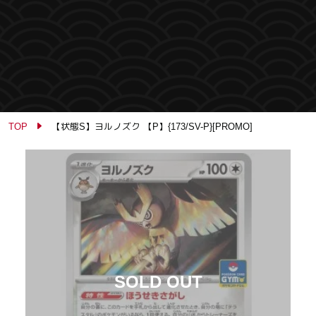
TOP
【状態S】ヨルノズク 【P】{173/SV-P}[PROMO]