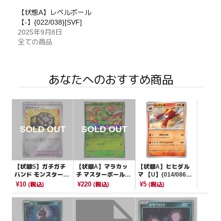
【状態A】レベルボール
【-】{022/038}[SVF]
2025年9月8日
全ての商品
あなたへのおすすめ商品
【状態S】ガチガチ
【状態A】マラカッ
【状態A】ヒヒダル
バンド モンスターボ
チ マスターボールミ
マ 【U】{014/086}
ールミラー【U】{15
ラー【C】{008/086}
[SV11B]
¥10
¥220
¥5
(税込)
(税込)
(税込)
9/165}[SV2a]
[SV11B]