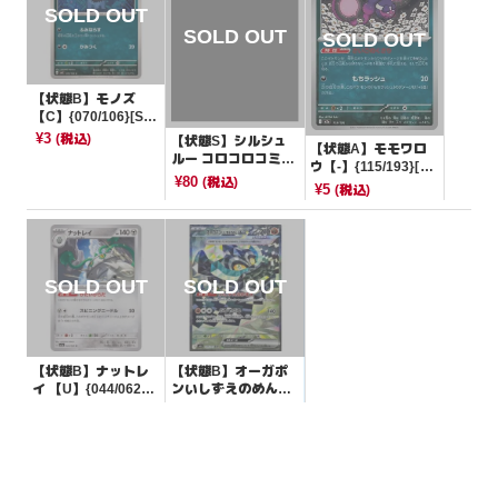
【状態B】モノズ
【C】{070/106}[SV
8]
¥3
(税込)
【状態S】シルシュ
【状態A】モモワロ
ルー コロコロコミッ
ウ【-】{115/193}[M
ク【P】{087/SV-P}
¥80
(税込)
2a]
¥5
(税込)
[その他]
【状態B】ナットレ
【状態B】オーガポ
イ 【U】{044/062}
ンいしずえのめんex
[SV3a]
【SAR】{128/101}
¥3
¥650
(税込)
(税込)
[SV6]