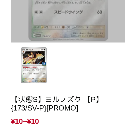
【状態S】ヨルノズク 【P】
{173/SV-P}[PROMO]
¥10~
¥10