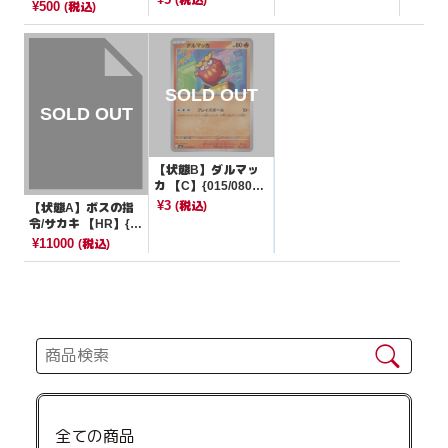
[M2a]
¥500
(税込)
【状態B】ダルマッ
カ 【C】{015/080}
[M2]
¥3
(税込)
【状態A】ボスの指
令/サカキ 【HR】{1
12/096}[S2]
¥11000
(税込)
全ての商品