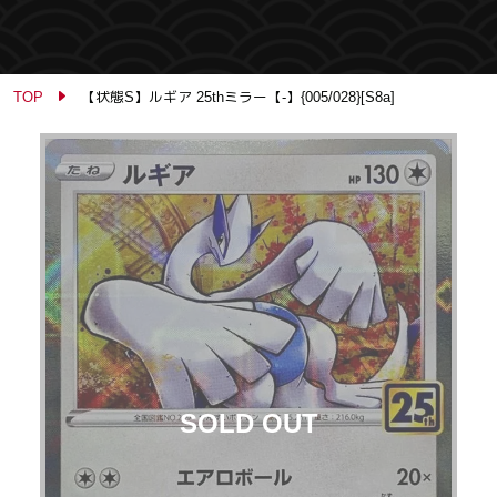
TOP
【状態S】ルギア 25thミラー【-】{005/028}[S8a]