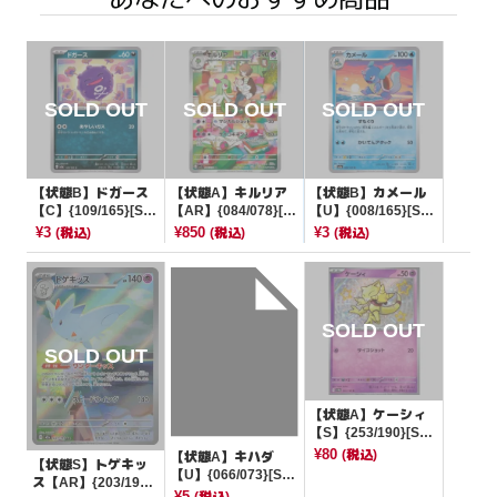
【状態B】ドガース
【状態A】キルリア
【状態B】カメール
【C】{109/165}[SV
【AR】{084/078}[S
【U】{008/165}[SV
2a]
V1S]
2a]
¥3
¥850
¥3
(税込)
(税込)
(税込)
【状態A】ケーシィ
【S】{253/190}[SV4
a]
¥80
(税込)
【状態A】キハダ
【状態S】トゲキッ
【U】{066/073}[SV
ス【AR】{203/193}
1a]
¥5
(税込)