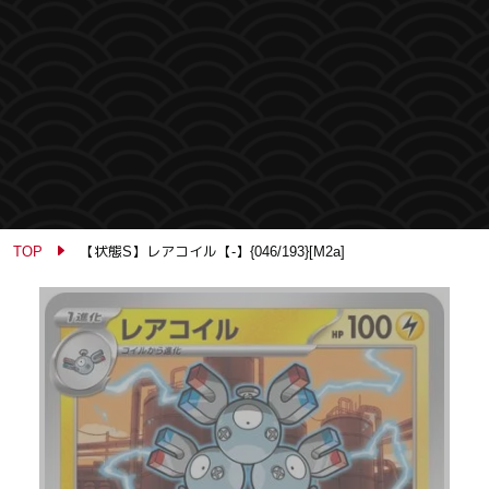
TOP
【状態S】レアコイル【-】{046/193}[M2a]