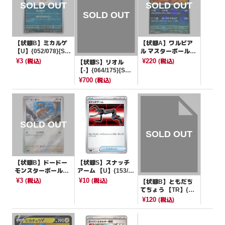
【状態B】ミカルゲ
【状態A】ワルビア
【U】{052/078}[SV
ル マスターボールミ
1V]
ラー【U】{062/086}
¥3
¥220
(税込)
(税込)
【状態S】リオル
[SV11B]
【-】{064/175}[SV
M]
¥700
(税込)
【状態B】ドードー
【状態S】スナッチ
モンスターボールミ
アーム 【U】{153/1
ラー【C】{084/165}
65}[SV2a]
¥3
¥10
(税込)
(税込)
【状態B】ともだち
[SV2a]
てちょう 【TR】{09
1/094}[sm11]
¥120
(税込)