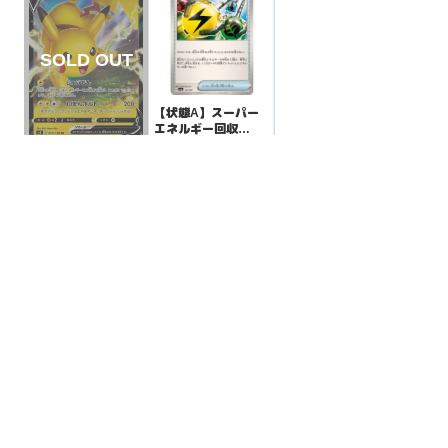
【状態A】スーパー
エネルギー回収
【-】{141/187}[SV8
¥5
(税込)
【状態S】ピカチュ
a]
ウV s4【RR】{030/
100}[s4]
¥800
(税込)
全ての商品
SR,SAR,UR等