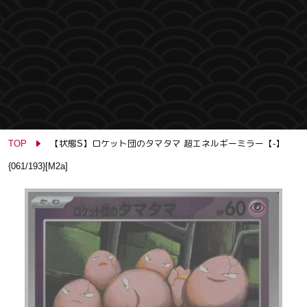
TOP
【状態S】ロケット団のタマタマ 超エネルギーミラー【-】
{061/193}[M2a]