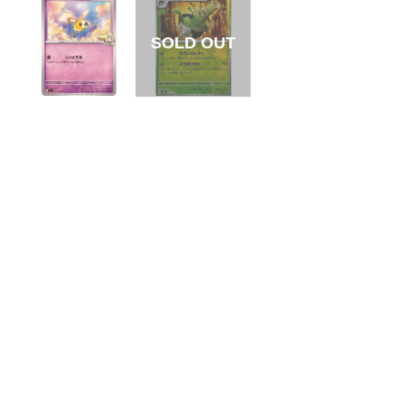
【状態A】リーリエ
【状態S】ヤバソチ
のアブリー 【C】{0
ャ マスターボールミ
41/100}[SV9]
ラー【-】{018/187}
¥5
¥180
(税込)
(税込)
[SV8a]
全ての商品
SR,SAR,UR等
AR/CHR