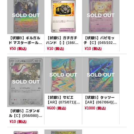
【状態B】ギルガル
【状態S】ガチガチ
【状態S】パピモッ
ド マスターボールミ
バンド 【-】{166/19
チ 【C】{045/102}
ラー【-】{111/187}
0}[SV4a]
[SV7]
¥50
¥10
¥10
(税込)
(税込)
(税込)
[SV8a]
【状態S】セビエ
【状態S】タッツー
【AR】{075/071}[S
【AR】{067/064}[S
V2P]
V6a]
¥600
¥1000
(税込)
(税込)
【状態S】ニダンギ
ル【C】{056/080}[M
3]
¥10
(税込)