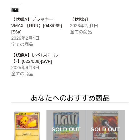
関連
【状態A】ブラッキー
【状態S】
VMAX 【RRR】{048/069}
2026年2月1日
[S6a]
全ての商品
2026年2月4日
全ての商品
【状態A】レベルボール
【-】{022/038}[SVF]
2025年9月8日
全ての商品
あなたへのおすすめ商品