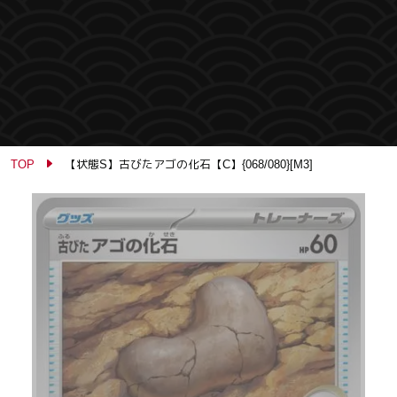
TOP
【状態S】古びたアゴの化石【C】{068/080}[M3]