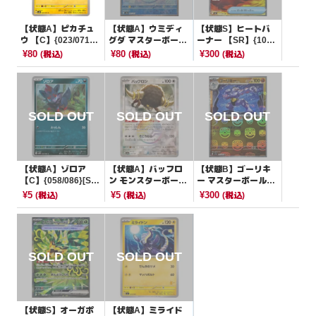
【状態A】ピカチュ
【状態A】ウミディ
【状態S】ヒートバ
ウ 【C】{023/071}
グダ マスターボール
ーナー 【SR】{101/
[SV5M]
ミラー【-】{042/18
080}[M2]
¥80
¥80
¥300
(税込)
(税込)
(税込)
7}[SV8a]
【状態A】ゾロア
【状態A】バッフロ
【状態B】ゴーリキ
【C】{058/086}[SV1
ン モンスターボール
ー マスターボールミ
1W]
ミラー【-】{133/18
ラー【U】{067/165}
¥5
¥5
¥300
(税込)
(税込)
(税込)
7}[SV8a]
[SV2a]
【状態S】オーガポ
【状態A】ミライド