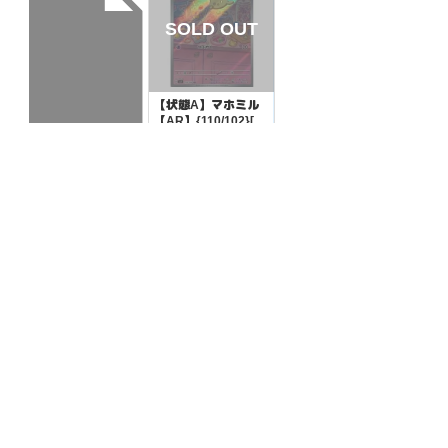
【状態A】マホミル
【AR】{110/102}[S
V7]
¥500
(税込)
【状態S】マリィの
ベロバー 【-】{005/
019}[SVOM]
¥20
(税込)
全ての商品
SR,SAR,UR等
AR/CHR