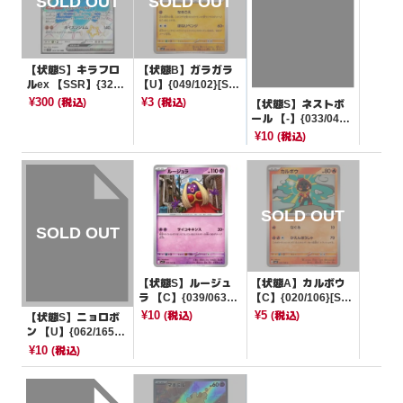
【状態S】キラフロ
【状態B】ガラガラ
ルex 【SSR】{329/1
【U】{049/102}[SV
90}[SV4a]
7]
¥300
¥3
(税込)
(税込)
【状態S】ネストボ
ール 【-】{033/049}
[SVG]
¥10
(税込)
【状態S】ルージュ
【状態A】カルボウ
ラ 【C】{039/063}
【C】{020/106}[SV
[M1S]
8]
¥10
¥5
(税込)
(税込)
【状態S】ニョロボ
ン 【U】{062/165}
[SV2a]
¥10
(税込)