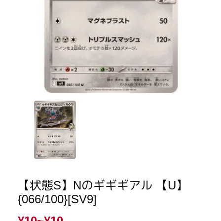
【状態S】Nのギギギアル 【U】
{066/100}[SV9]
¥10~
¥10