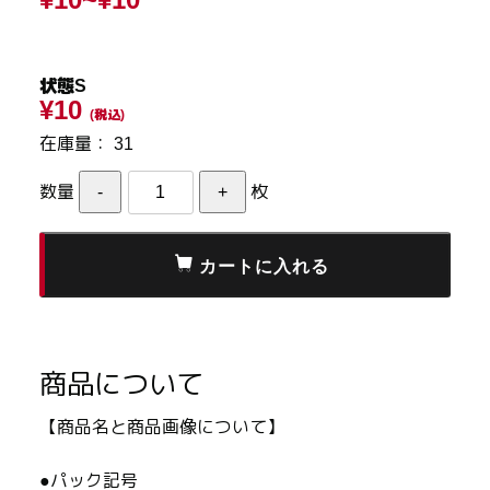
状態S
¥10
(税込)
在庫量：
31
数量
枚
商品について
【商品名と商品画像について】
●パック記号