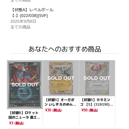
【状態A】レベルボール
【-】{022/038}[SVF]
2025年9月8日
全ての商品
あなたへのおすすめ商品
【状態S】オーガポ
【状態S】カラミン
ン いしずえのめんex
ゴ 【S】{319/190}[S
【RR】{091/187}[S
V4a]
¥30
¥50
(税込)
(税込)
【状態B】ロケット
V8a]
団のニューラ 悪エネ
ルギーミラー【-】{1
¥3
(税込)
04/193}[M2a]