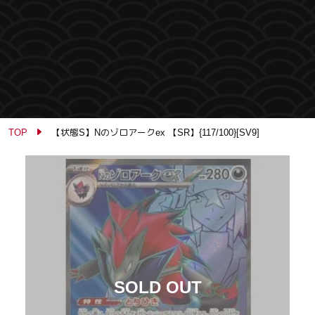
TOP
【状態S】Nのゾロアークex 【SR】{117/100}[SV9]