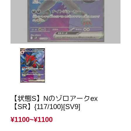
【状態S】Nのゾロアークex
【SR】{117/100}[SV9]
¥1100~
¥1100