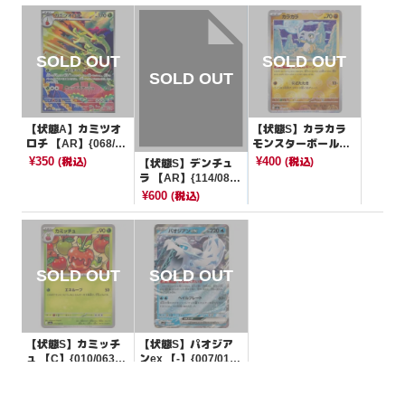
【状態A】カミツオ
【状態S】カラカラ
ロチ 【AR】{068/06
モンスターボールミ
3}[SV9a]
ラー【C】{104/165}
¥350
¥400
(税込)
(税込)
【状態S】デンチュ
[SV2a]
ラ 【AR】{114/086}
[SV11W]
¥600
(税込)
【状態S】カミッチ
【状態S】パオジア
ュ 【C】{010/063}
ンex 【-】{007/019}
[SV9a]
[SVJP]
¥10
¥10
(税込)
(税込)